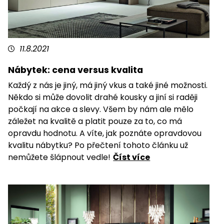
11.8.2021
Nábytek: cena versus kvalita
Každý z nás je jiný, má jiný vkus a také jiné možnosti.
Někdo si může dovolit drahé kousky a jiní si raději
počkají na akce a slevy. Všem by nám ale mělo
záležet na kvalitě a platit pouze za to, co má
opravdu hodnotu. A víte, jak poznáte opravdovou
kvalitu nábytku? Po přečtení tohoto článku už
nemůžete šlápnout vedle!
Číst více