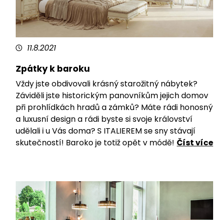
11.8.2021
Zpátky k baroku
Vždy jste obdivovali krásný starožitný nábytek?
Záviděli jste historickým panovníkům jejich domov
při prohlídkách hradů a zámků? Máte rádi honosný
a luxusní design a rádi byste si svoje království
udělali i u Vás doma? S ITALIEREM se sny stávají
skutečností! Baroko je totiž opět v módě!
Číst více