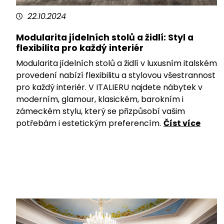
22.10.2024
Modularita jídelních stolů a židlí: Styl a
flexibilita pro každý interiér
Modularita jídelních stolů a židlí v luxusním italském
provedení nabízí flexibilitu a stylovou všestrannost
pro každý interiér. V ITALIERU najdete nábytek v
moderním, glamour, klasickém, barokním i
zámeckém stylu, který se přizpůsobí vašim
potřebám i estetickým preferencím.
Číst více