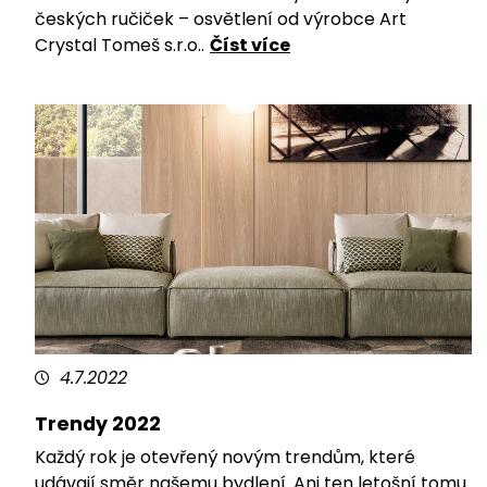
českých ručiček – osvětlení od výrobce Art
Crystal Tomeš s.r.o..
Číst více
4.7.2022
Trendy 2022
Každý rok je otevřený novým trendům, které
udávají směr našemu bydlení. Ani ten letošní tomu