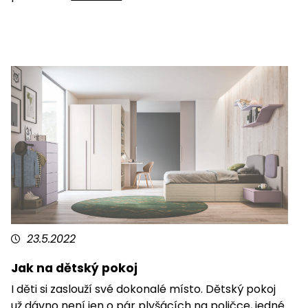
23.5.2022
Jak na dětský pokoj
I děti si zaslouží své dokonalé místo. Dětský pokoj
už dávno není jen o pár plyšácích na poličce, jedné