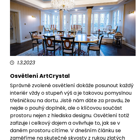
1.3.2023
Osvětlení ArtCrystal
Správně zvolené osvětlení dokáže posunout každý
interiér vždy o stupeň výš a je takovou pomyslnou
třešničkou na dortu. Jistě nám dáte za pravdu, že
nejde o pouhý doplněk, ale o klíčovou součást
prostoru nejen z hlediska designu. Osvětlení totiž
zařizuje i celkový dojem a ovlivňuje to, jak se v
daném prostoru cítíme. V dnešním článku se
zaměříme na skutečné skvosty z rukou zlatých