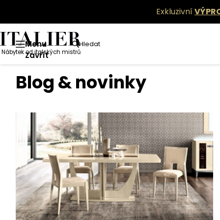
Exkluzivní
VÝPR
Menu
Hledat
Nábytek od italských mistrů
Blog & novinky
Zavřít
Blog & novinky