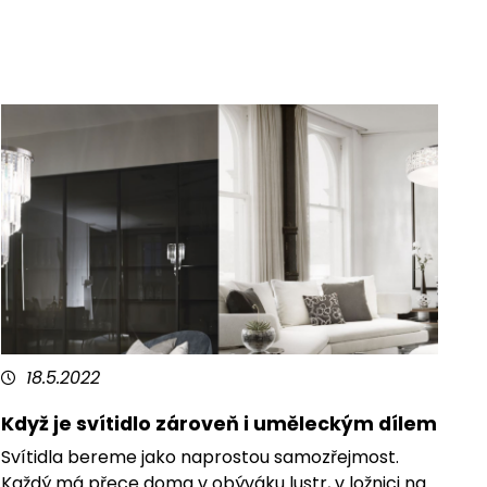
18.5.2022
Když je svítidlo zároveň i uměleckým dílem
Svítidla bereme jako naprostou samozřejmost.
Každý má přece doma v obýváku lustr, v ložnici na