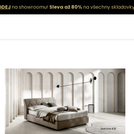
ODEJ
na showroomu!
Sleva až 80%
na všechny skladovky