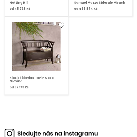
Notting Hill
Samuel Mazza Siderale Mirach
od
45 738 Kč
od
465 874 Kč
Klasická lavice Tonin Casa
Giovina
od
57 173 Kč