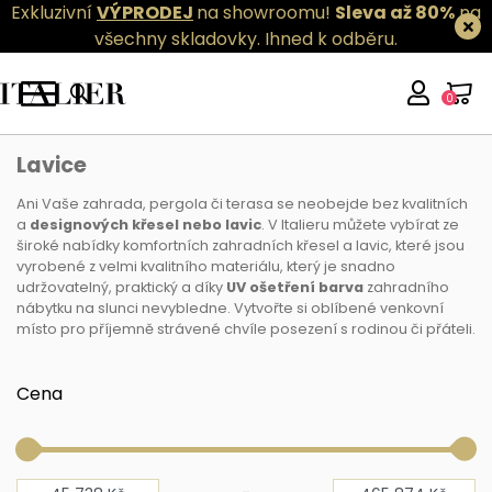
Exkluzivní
VÝPRODEJ
na showroomu!
Sleva až 80%
na
všechny skladovky.
Ihned k odběru.
0
Lavice
Lavice
Ani Vaše zahrada, pergola či terasa se neobejde bez kvalitních
a
designových křesel nebo lavic
. V Italieru můžete vybírat ze
široké nabídky komfortních zahradních křesel a lavic, které jsou
vyrobené z velmi kvalitního materiálu, který je snadno
udržovatelný, praktický a díky
UV ošetření barva
zahradního
nábytku na slunci nevybledne. Vytvořte si oblíbené venkovní
místo pro příjemně strávené chvíle posezení s rodinou či přáteli.
Cena