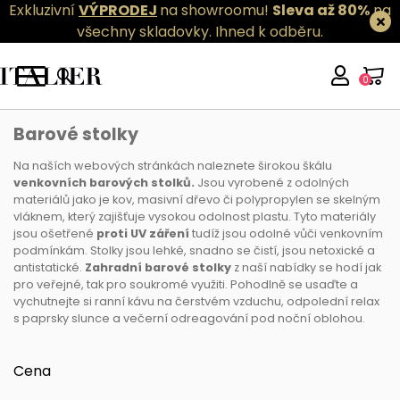
Exkluzivní
VÝPRODEJ
na showroomu!
Sleva až 80%
na
všechny skladovky.
Ihned k odběru.
0
Barové stolky
Barové stolky
Na naších webových stránkách naleznete širokou škálu
venkovních barových stolků.
Jsou vyrobené z odolných
materiálů jako je kov, masivní dřevo či polypropylen se skelným
vláknem, který zajišťuje vysokou odolnost plastu. Tyto materiály
jsou ošetřené
proti UV záření
tudíž jsou odolné vůči venkovním
podmínkám. Stolky jsou lehké, snadno se čistí, jsou netoxické a
antistatické.
Zahradní barové stolky
z naší nabídky se hodí jak
pro veřejné, tak pro soukromé využiti. Pohodlně se usaďte a
vychutnejte si ranní kávu na čerstvém vzduchu, odpolední relax
s paprsky slunce a večerní odreagování pod noční oblohou.
Cena