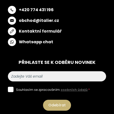
+420 774 431 196
obchod@italier.cz
Kontaktní formulář
Whatsapp chat
PŘIHLASTE SE K ODBĚRU NOVINEK
Souhlasím se zpracováním
osobních údajů
*
Odebírat