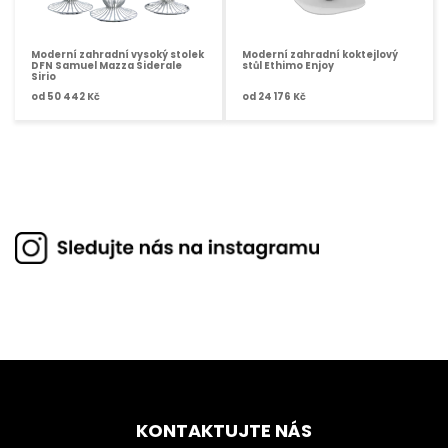
Moderní zahradní vysoký stolek
Moderní zahradní koktejlový
DFN Samuel Mazza Siderale
stůl Ethimo Enjoy
Sirio
od
50 442 Kč
od
24 176 Kč
KONTAKTUJTE NÁS