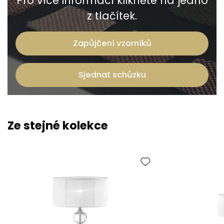
Pro více informací klikněte na jedno
z tlačítek.
Zapůjčení vzorníků
Sjednat schůzku
Ze stejné kolekce