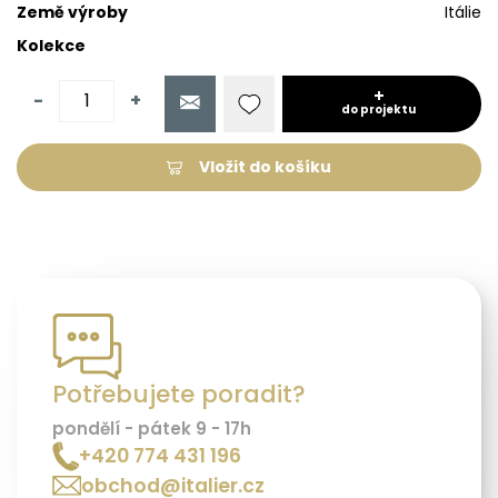
Země výroby
Itálie
Kolekce
-
+
do projektu
Vložit do košíku
Potřebujete poradit?
pondělí - pátek 9 - 17h
+420 774 431 196
obchod@italier.cz