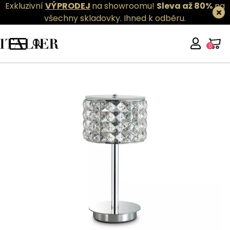
Exkluzivní
VÝPRODEJ
na showroomu!
Sleva až 80%
na
všechny skladovky.
Ihned k odběru.
0