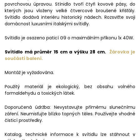
povrchovou úpravou. Stínidlo tvoří čtyři kovové pásy, do
kterých jsou vloženy velké čtvercové broušené křišťály.
Svítidlo dodává interiéru historický nádech. Rozsviťte svoji
domácnost luxusními italskými svítidly.
Svítidlo je osazeno paticí G9 o maximálním příkonu 1x 40W.
Svítidlo má průměr 15 cm a výšku 28 cm.
Žárovka je
součástí balení.
Montáž je vyžadována.
Použitý materiál je ekologický, bez obsahu volného
formaldehydu a toxických látek.
Doporučená údržba: Nevystavujte přímému slunečnímu
záření. Neumisťujte blízko topných těles. Používejte vhodné
čisticí prostředky.
Katalog, technické informace k svítidlu lze stáhnout v