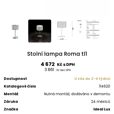
Stolní lampa Roma tl1
4 672
Kč s DPH
3 861
Kč bez DPH
Dostupnost
U vás do 2-4 týdnů
Katalogové číslo
114620
Montáž
Nutná montáž, dodáváno v demontu
Záruka
24 měsíců
Značka
Ideal Lux