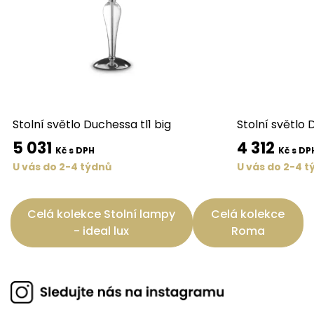
Stolní světlo Duchessa tl1 big
Stolní světlo 
5 031
4 312
Kč s DPH
Kč s DP
U vás do 2-4 týdnů
U vás do 2-4 t
Celá kolekce Stolní lampy
Celá kolekce
- ideal lux
Roma