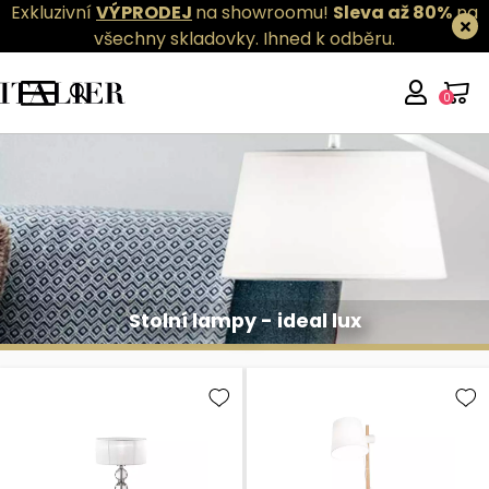
Exkluzivní
VÝPRODEJ
na showroomu!
Sleva až 80%
na
všechny skladovky.
Ihned k odběru.
0
Stolní lampy - ideal lux
Stolní lampy - ideal lux