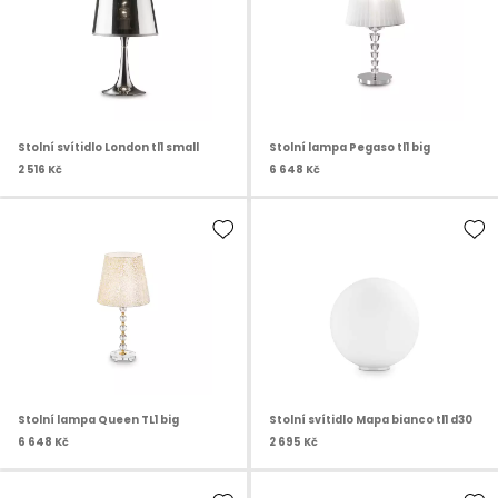
Stolní svítidlo London tl1 small
Stolní lampa Pegaso tl1 big
2 516 Kč
6 648 Kč
Stolní lampa Queen TL1 big
Stolní svítidlo Mapa bianco tl1 d30
6 648 Kč
2 695 Kč