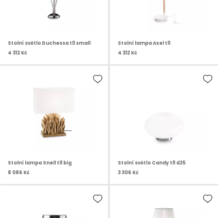
Stolní světlo Duchessa tl1 small
Stolní lampa Axel tl1
4 312 Kč
4 312 Kč
Stolní lampa Snell tl1 big
Stolní světlo Candy tl1 d25
8 086 Kč
3 306 Kč