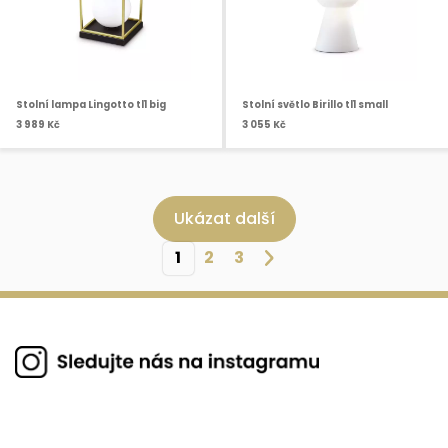
Stolní lampa Lingotto tl1 big
Stolní světlo Birillo tl1 small
3 989 Kč
3 055 Kč
Ukázat další
1
2
3