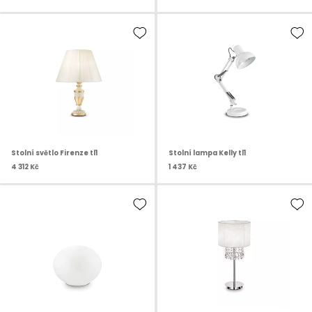
Stolní světlo Firenze tl1
Stolní lampa Kelly tl1
4 312 Kč
1 437 Kč