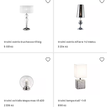
Stolní světlo Duchessa tl1 big
Stolní světlo Alfiere TL1 SMALL
5 031 Kč
3 234 Kč
Stolní svítidlo Mapa max tl1 d20
Stolní lampa Kali'-1 tl1
2 336 Kč
898 Kč