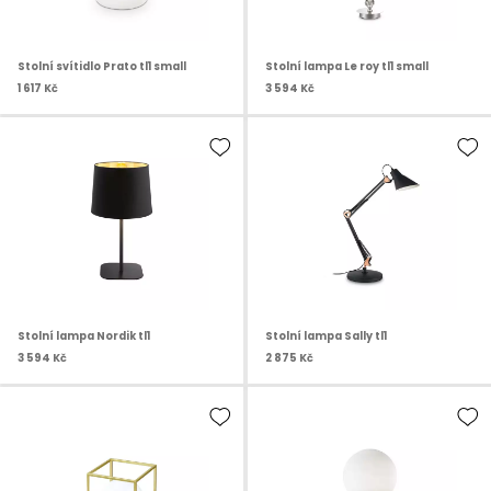
Stolní svítidlo Prato tl1 small
Stolní lampa Le roy tl1 small
1 617 Kč
3 594 Kč
Stolní lampa Nordik tl1
Stolní lampa Sally tl1
3 594 Kč
2 875 Kč