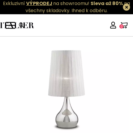
Exkluzivní
VÝPRODEJ
na showroomu!
Sleva až 80%
na
všechny skladovky.
Ihned k odběru.
0