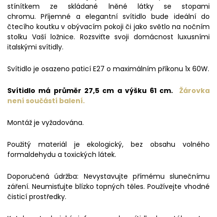
stínítkem ze skládané lněné látky se stopami
chromu. Příjemné a elegantní svítidlo bude ideální do
čtecího koutku v obývacím pokoji či jako světlo na nočním
stolku Vaší ložnice. Rozsviťte svoji domácnost luxusními
italskými svítidly.
Svítidlo je osazeno paticí E27 o maximálním příkonu 1x 60W.
Svítidlo má průměr 27,5 cm a výšku 61 cm.
Žárovka
není součástí balení.
Montáž je vyžadována.
Použitý materiál je ekologický, bez obsahu volného
formaldehydu a toxických látek.
Doporučená údržba: Nevystavujte přímému slunečnímu
záření. Neumisťujte blízko topných těles. Používejte vhodné
čisticí prostředky.