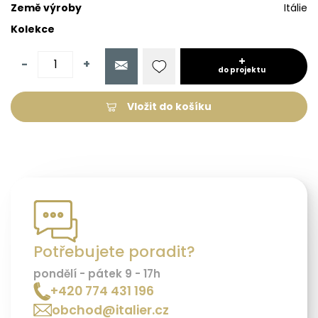
Země výroby
Itálie
Kolekce
-
+
do projektu
Vložit do košíku
Potřebujete poradit?
pondělí - pátek 9 - 17h
+420 774 431 196
obchod@italier.cz