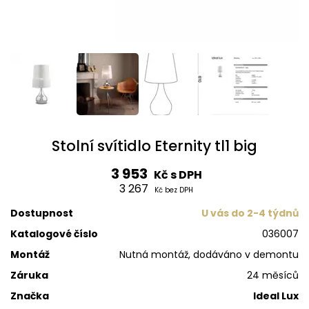
Stolní svítidlo Eternity tl1 big
3 953
Kč s DPH
3 267
Kč bez DPH
Dostupnost
U vás do 2-4 týdnů
Katalogové číslo
036007
Montáž
Nutná montáž, dodáváno v demontu
Záruka
24 měsíců
Značka
Ideal Lux