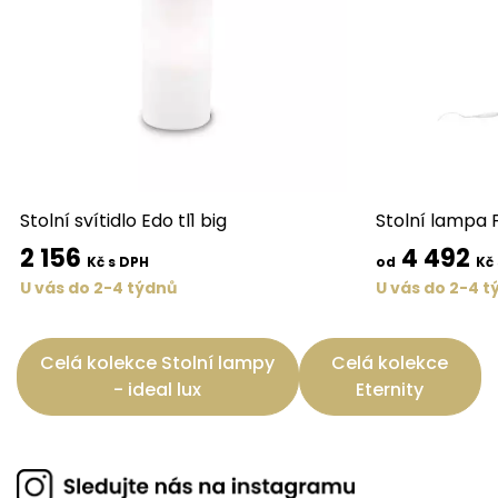
Stolní svítidlo Edo tl1 big
Stolní lampa F
2 156
4 492
Kč s DPH
od
Kč
U vás do 2-4 týdnů
U vás do 2-4 t
Celá kolekce Stolní lampy
Celá kolekce
- ideal lux
Eternity