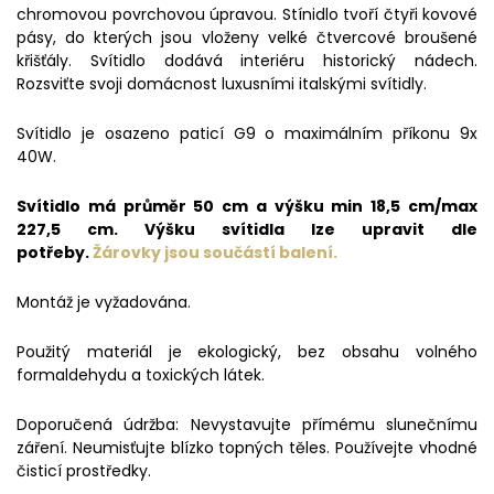
chromovou povrchovou úpravou. Stínidlo tvoří čtyři kovové
pásy, do kterých jsou vloženy velké čtvercové broušené
křišťály. Svítidlo dodává interiéru historický nádech.
Rozsviťte svoji domácnost luxusními italskými svítidly.
Svítidlo je osazeno paticí G9 o maximálním příkonu 9x
40W.
Svítidlo má průměr 50 cm a výšku min 18,5 cm/max
227,5 cm. Výšku svítidla lze upravit dle
potřeby.
Žárovky jsou
součástí balení.
Montáž je vyžadována.
Použitý materiál je ekologický, bez obsahu volného
formaldehydu a toxických látek.
Doporučená údržba: Nevystavujte přímému slunečnímu
záření. Neumisťujte blízko topných těles. Používejte vhodné
čisticí prostředky.