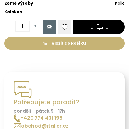
Země výroby
Itálie
Kolekce
-
+
do projektu
Vložit do košíku
Potřebujete poradit?
pondělí - pátek 9 - 17h
+420 774 431 196
obchod@italier.cz