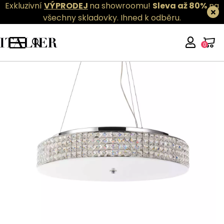
Exkluzivní
VÝPRODEJ
na showroomu!
Sleva až 80%
na
všechny skladovky.
Ihned k odběru.
0