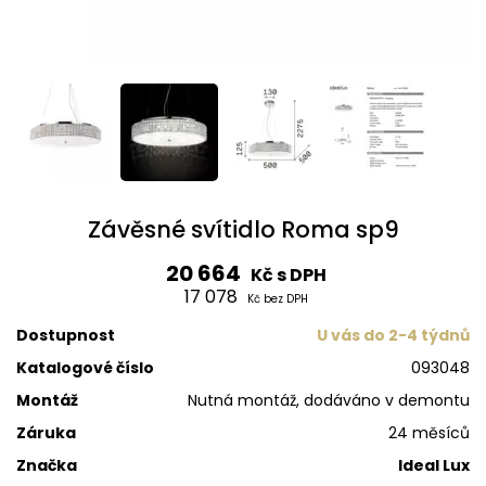
Závěsné svítidlo Roma sp9
20 664
Kč s DPH
17 078
Kč bez DPH
Dostupnost
U vás do 2-4 týdnů
Katalogové číslo
093048
Montáž
Nutná montáž, dodáváno v demontu
Záruka
24 měsíců
Značka
Ideal Lux