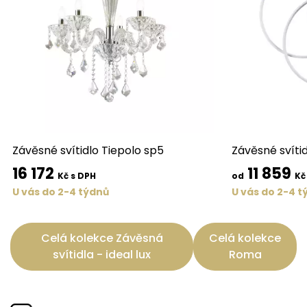
Závěsné svítidlo Tiepolo sp5
Závěsné svíti
16 172
11 859
Kč s DPH
od
Kč
U vás do 2-4 týdnů
U vás do 2-4 t
Celá kolekce Závěsná
Celá kolekce
svítidla - ideal lux
Roma