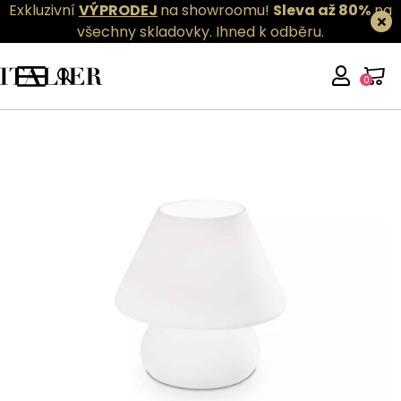
Exkluzivní
VÝPRODEJ
na showroomu!
Sleva až 80%
na
všechny skladovky.
Ihned k odběru.
0