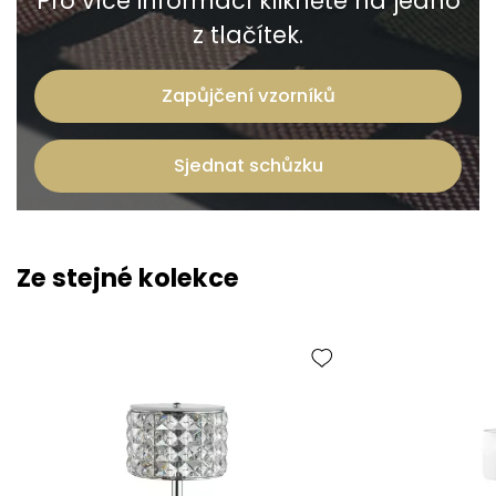
Pro více informací klikněte na jedno
z tlačítek.
Zapůjčení vzorníků
Sjednat schůzku
Ze stejné kolekce