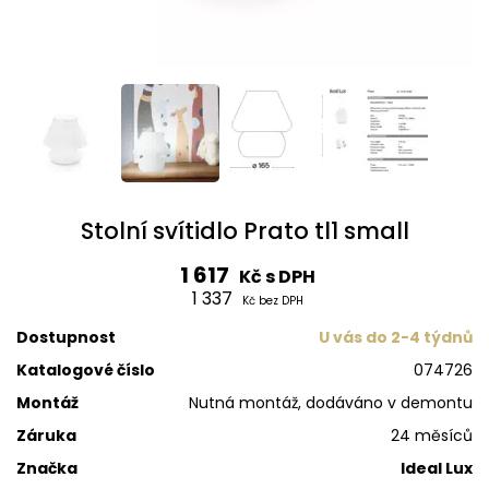
Stolní svítidlo Prato tl1 small
1 617
Kč s DPH
1 337
Kč bez DPH
Dostupnost
U vás do 2-4 týdnů
Katalogové číslo
074726
Montáž
Nutná montáž, dodáváno v demontu
Záruka
24 měsíců
Značka
Ideal Lux