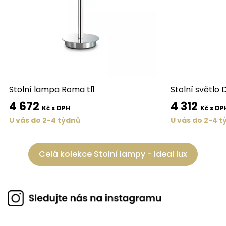
Stolní lampa Roma tl1
Stolní světlo 
4 672
4 312
Kč s DPH
Kč s DP
U vás do 2-4 týdnů
U vás do 2-4 t
Celá kolekce Stolní lampy - ideal lux