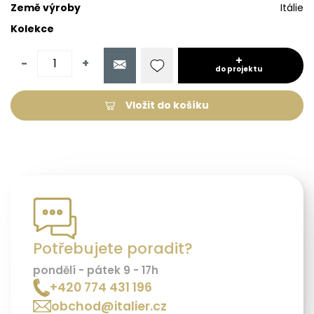
Země výroby
Itálie
Kolekce
-
+
do projektu
Vložit do košíku
Potřebujete poradit?
pondělí - pátek 9 - 17h
+420 774 431 196
obchod@italier.cz