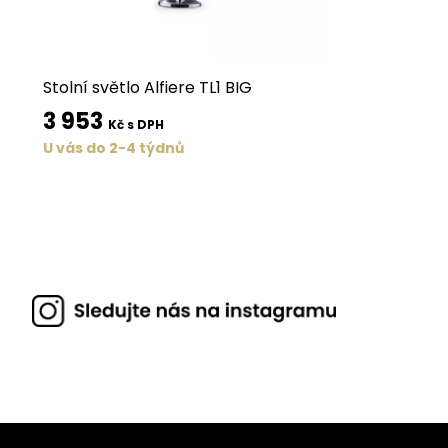
Stolní světlo Alfiere TL1 BIG
3 953
Kč s DPH
U vás do 2-4 týdnů