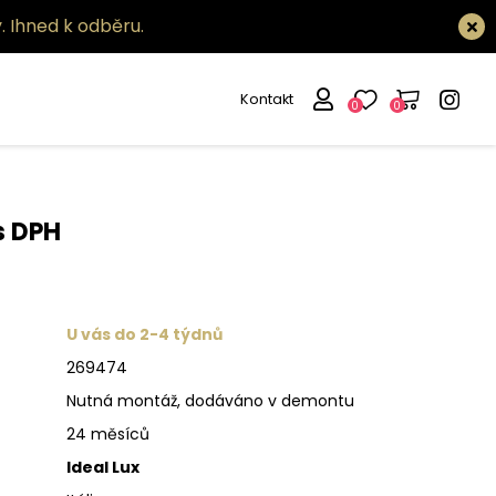
.
Ihned k odběru.
Kontakt
0
0
 světlo Oz tl
s DPH
U vás do 2-4 týdnů
269474
Nutná montáž, dodáváno v demontu
24 měsíců
Ideal Lux