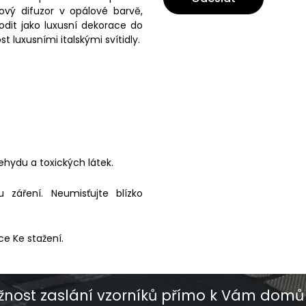
vý difuzor v opálové barvě,
odit jako luxusní dekorace do
 luxusními italskými svítidly.
ehydu a toxických látek.
záření. Neumisťujte blízko
ce Ke stažení.
nost zaslání vzorníků přímo k Vám domů 