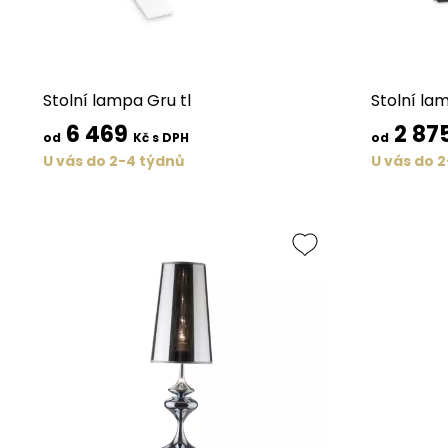
Stolní lampa Gru tl
Stolní lam
6 469
2 87
od
Kč s DPH
od
U vás do 2-4 týdnů
U vás do 