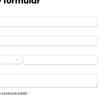
 formulář
m
osobních údajů
*