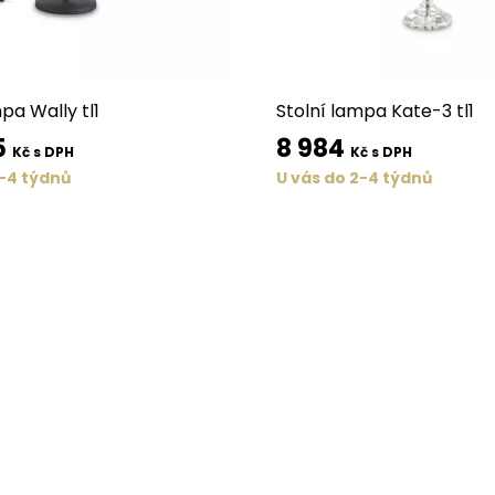
pa Wally tl1
Stolní lampa Kate-3 tl1
5
8 984
Kč s DPH
Kč s DPH
2-4 týdnů
U vás do 2-4 týdnů