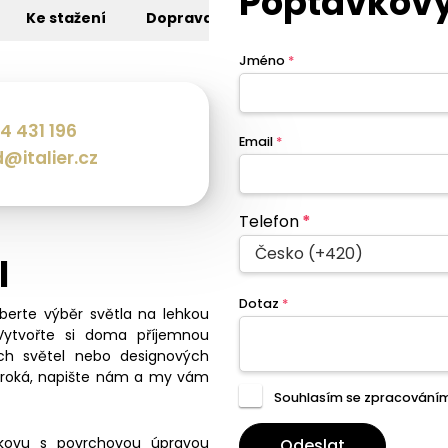
Poptávkový
Ke stažení
Doprava
Jméno
*
4 431 196
Email
*
@italier.cz
Telefon
*
Česko (+420)
l
Dotaz
*
eberte výběr světla na lehkou
Vytvořte si doma příjemnou
ch světel nebo designových
široká, napište nám a my vám
Souhlasím se zpracování
kovu s povrchovou úpravou
Odeslat