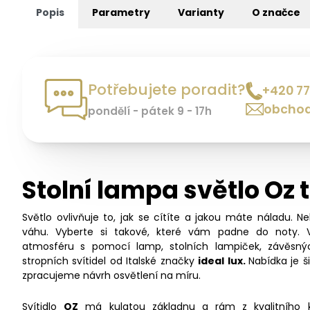
Popis
Parametry
Varianty
O značce
Potřebujete poradit?
+420 77
obchod
pondělí - pátek 9 - 17h
Stolní lampa světlo Oz t
Světlo ovlivňuje to, jak se cítíte a jakou máte náladu. N
váhu. Vyberte si takové, které vám padne do noty. 
atmosféru s pomocí lamp, stolních lampiček, závěsný
stropních svítidel od Italské značky
ideal lux.
Nabídka je 
zpracujeme návrh osvětlení na míru.
Svítidlo
OZ
má kulatou základnu a rám z kvalitního 