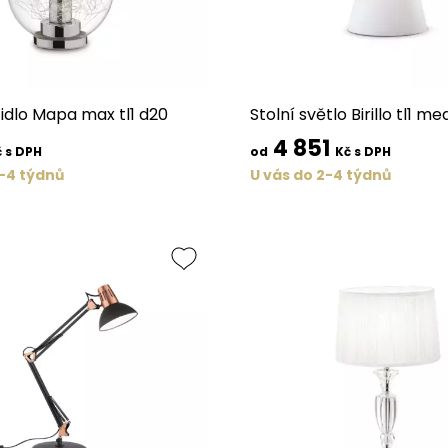
tidlo Mapa max tl1 d20
Stolní světlo Birillo tl1 m
4 851
 s DPH
od
Kč s DPH
2-4 týdnů
U vás do 2-4 týdnů