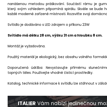
nanášenou metodou práškování. Součástí rámu je gumo
který svým vzhledem připomíná spirálu. Skvěle se bude h
každé moderně zařízené místnosti. Rozsviťte svoji domácnost
Svítidlo je dodáváno s LED zdrojem o příkonu 23W
Svítidlo má délku 28 cm, výšku 31 cm a hloubku 8 cm.
Montáž je vyžadována.
Použitý materiál je ekologický, bez obsahu volného formald
Doporučená údržba: Nevystavujte přímému slunečnímu 
topných těles. Používejte vhodné čisticí prostředky.
Katalog, technické informace k svítidlu lze stáhnout v zálož
ITALIER
Vám nabízí jedinečnou mož