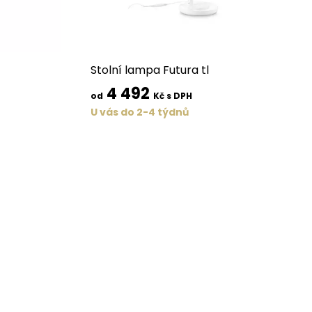
Stolní lampa Futura tl
4 492
od
Kč s DPH
U vás do 2-4 týdnů