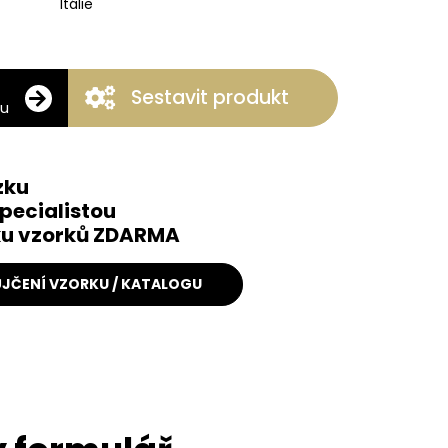
Itálie
Sestavit produkt
ku
zku
pecialistou
čku vzorků ZDARMA
JČENÍ VZORKU / KATALOGU