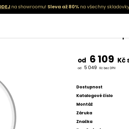
ODEJ
na showroomu!
Sleva až 80%
na všechny skladovky
Stolní lampa
6 109
od
Kč 
5 049
od
Kč bez DPH
Dostupnost
Katalogové číslo
Montáž
Záruka
Značka