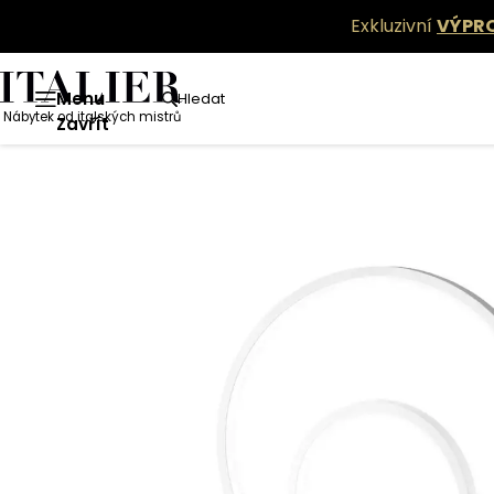
Exkluzivní
VÝPR
Menu
Hledat
Nábytek od italských mistrů
Zavřít