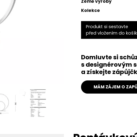
Země výroby
Kolekce
Produkt si sestavte
před vložením do koší
Domluvte si schů
s designérovým s
a získejte zápůj
MÁM ZÁJEM O ZAPŮ