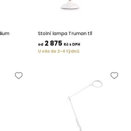
edium
Stolní lampa Truman tl1
2 875
od
Kč s DPH
U vás do 2-4 týdnů