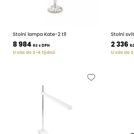
Stolní lampa Kate-2 tl1
Stolní sví
8 984
2 336
Kč s DPH
Kč
U vás do 2-4 týdnů
U vás do 