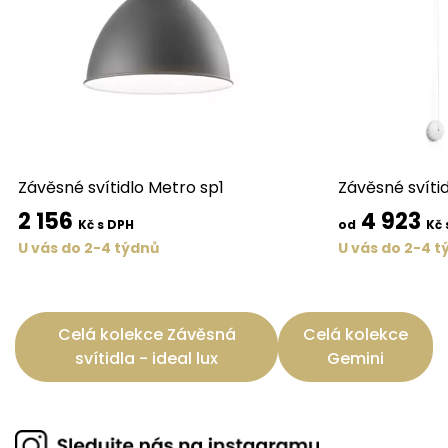
Závěsné svítidlo Metro sp1
Závěsné svítid
2 156
4 923
Kč s DPH
od
Kč 
U vás do 2-4 týdnů
U vás do 2-4 t
Celá kolekce Závěsná
Celá kolekce
svítidla - ideal lux
Gemini