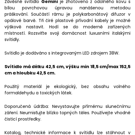
Závěsné svítidlo
Gemini
je zhotoveno z odolného kovu s
bílou povrchovou úpravou nanášenou metodou
práškování. Součástí rámu je polykarbonátový difuzor v
opálové barvě. Tři čiré plastové přívodní kabely je možné
výškově nastavit. Hodí se do moderně zařízených
místností. Rozsviťte svoji domácnost luxusními italskými
svítidly.
Svítidlo je dodáváno s integrovaným LED zdrojem 38W.
Svítidlo má délku 42,5 cm, výšku min 18,5 cm/max 152,5
cm a hloubku 42,5 cm.
Použitý materiál je ekologický, bez obsahu volného
formaldehydu a toxických látek.
Doporučená údržba: Nevystavujte přímému slunečnímu
záření. Neumisťujte blízko topných těles. Používejte vhodné
čisticí prostředky.
Katalog, technické informace k svítidlu lze stáhnout v