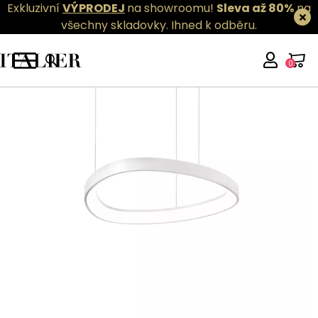
Exkluzivní
VÝPRODEJ
na showroomu!
Sleva až 80%
na
všechny skladovky.
Ihned k odběru.
0