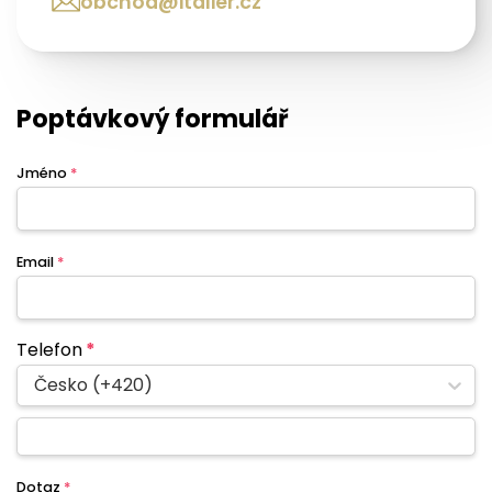
obchod@italier.cz
Poptávkový formulář
Jméno
*
Email
*
Telefon
*
Česko (+420)
Dotaz
*