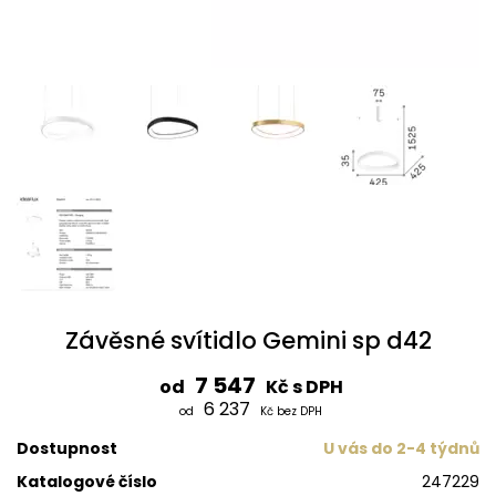
Závěsné svítidlo Gemini sp d42
7 547
od
Kč s DPH
6 237
od
Kč bez DPH
Dostupnost
U vás do 2-4 týdnů
Katalogové číslo
247229