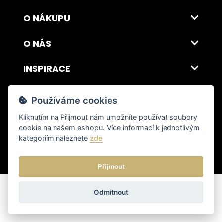
O NÁKUPU
O NÁS
INSPIRACE
DOPRAVA A PLATBA
Používáme cookies
Kliknutím na
Přijmout
nám umožníte používat soubory
cookie na našem eshopu. Více informací k jednotlivým
© 2026 ITALSKY INTERIER s.r.o. Vytvořilo INIZIO Internet Media s.r.o.
|
nastavení cookies
kategoriím naleznete
zde
Přijmout
Odmítnout