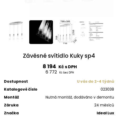
Závěsné svítidlo Kuky sp4
8 194
Kč s DPH
6 772
Kč bez DPH
Dostupnost
U vás do 2-4 týdnů
Katalogové číslo
023038
Montáž
Nutná montáž, dodáváno v demontu
Záruka
24 měsíců
Značka
Ideal Lux