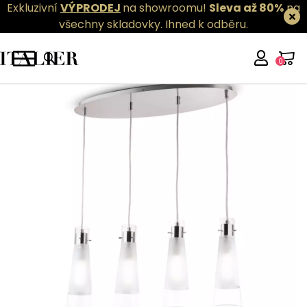
Exkluzivní
VÝPRODEJ
na showroomu!
Sleva až 80%
na
všechny skladovky.
Ihned k odběru.
0