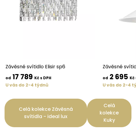
Závěsné svítidlo Elisir sp6
Závěsné svítid
17 789
2 695
od
Kč s DPH
od
Kč 
U vás do 2-4 týdnů
U vás do 2-4 t
Celá
Celá kolekce Závěsná
kolekce
svítidla - ideal lux
Kuky