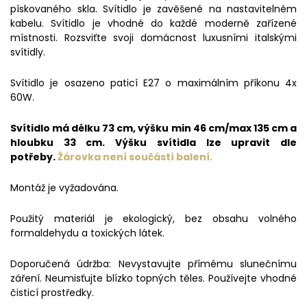
pískovaného skla. Svítidlo je zavěšené na nastavitelném
kabelu. Svítidlo je vhodné do každé moderně zařízené
místnosti. Rozsviťte svoji domácnost luxusními italskými
svítidly.
Svítidlo je osazeno paticí E27 o maximálním příkonu 4x
60W.
Svítidlo má délku 73 cm, výšku min 46 cm/max 135 cm a
hloubku 33 cm. Výšku svítidla lze upravit dle
potřeby.
Žárovka není
součástí balení.
Montáž je vyžadována.
Použitý materiál je ekologický, bez obsahu volného
formaldehydu a toxických látek.
Doporučená údržba: Nevystavujte přímému slunečnímu
záření. Neumisťujte blízko topných těles. Používejte vhodné
čisticí prostředky.