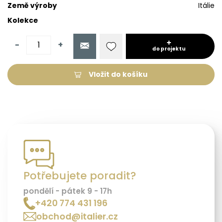
Země výroby
Itálie
Kolekce
-
+
do projektu
Vložit do košíku
Potřebujete poradit?
pondělí - pátek 9 - 17h
+420 774 431 196
obchod@italier.cz