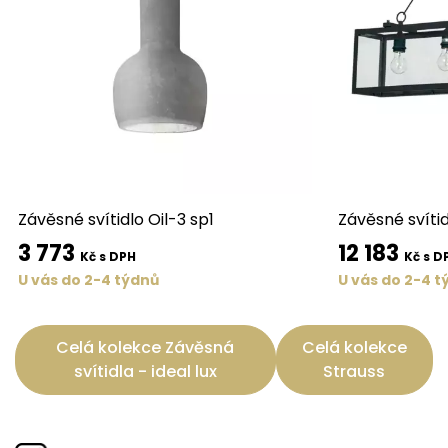
Závěsné svítidlo Oil-3 sp1
Závěsné svítid
3 773
12 183
Kč s DPH
Kč s D
U vás do 2-4 týdnů
U vás do 2-4 t
Celá kolekce Závěsná
Celá kolekce
svítidla - ideal lux
Strauss