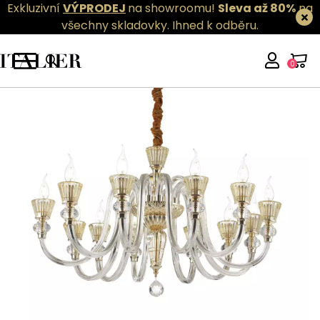
Exkluzivní
VÝPRODEJ
na showroomu!
Sleva až 80%
na
všechny skladovky.
Ihned k odběru.
0