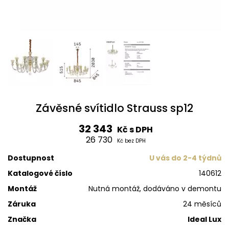
Závěsné svítidlo Strauss sp12
32 343
Kč s DPH
26 730
Kč bez DPH
Dostupnost
U vás do 2-4 týdnů
Katalogové číslo
140612
Montáž
Nutná montáž, dodáváno v demontu
Záruka
24 měsíců
Značka
Ideal Lux