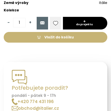
Země výroby
Itálie
Kolekce
-
+
do projektu
Vložit do košíku
Potřebujete poradit?
pondělí - pátek 9 - 17h
+420 774 431 196
obchod@italier.cz