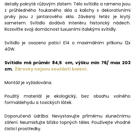
detaily pokryté růžovým zlatem. Tělo svítidla a ramena jsou
z průhledného foukaného skla a kalichy s dekorativními
prvky jsou z jantarového skla. Závěsný řetěz je krytý
sametem. Svítidlo dodává interiéru historický nádech.
Rozsviťte svoji domácnost luxusními italskými svítidly.
Svítidlo je osazeno paticí E14 o maximálním příkonu 12x
40W.
Svítidlo má průměr 84,5 cm, výšku min 76/ max 203
cm.
Žárovky nejsou součástí balení.
Montáž je vyžadována.
Použitý materiál je ekologický, bez obsahu volného
formaldehydu a toxických látek.
Doporučená údržba: Nevystavujte přímému slunečnímu
záření. Neumisťujte blízko topných těles. Používejte vhodné
čisticí prostředky.