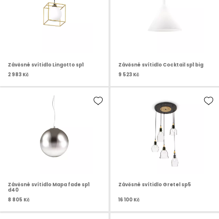
Závěsné svítidlo Lingotto sp1
Závěsné svítidlo Cocktail sp1 big
2 983 Kč
9 523 Kč
Závěsné svítidlo Mapa fade sp1
Závěsné svítidlo Gretel sp5
d40
8 805 Kč
16 100 Kč