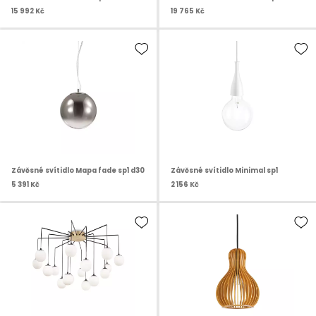
15 992 Kč
19 765 Kč
Závěsné svítidlo Mapa fade sp1 d30
Závěsné svítidlo Minimal sp1
5 391 Kč
2 156 Kč