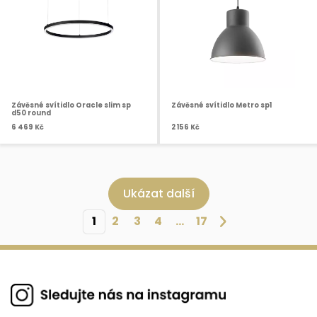
Závěsné svítidlo Oracle slim sp
Závěsné svítidlo Metro sp1
d50 round
6 469 Kč
2 156 Kč
Ukázat další
1
2
3
4
...
17