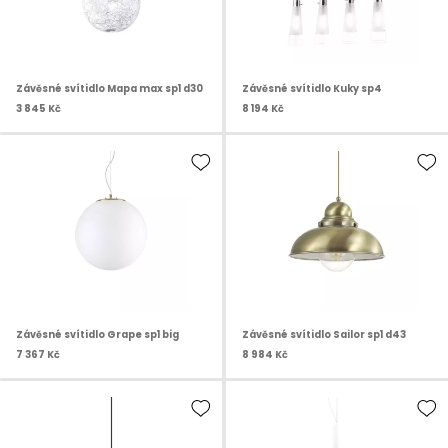
Závěsné svítidlo Mapa max sp1 d30
Závěsné svítidlo Kuky sp4
3 845 Kč
8 194 Kč
Závěsné svítidlo Grape sp1 big
Závěsné svítidlo Sailor sp1 d43
7 367 Kč
8 984 Kč