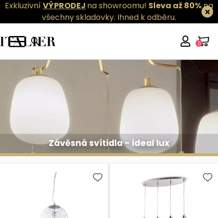
Exkluzivní
VÝPRODEJ
na showroomu!
Sleva až 80%
na
všechny skladovky.
Ihned k odběru.
0
Závěsná svítidla - ideal lux
Závěsná svítidla - ideal lux