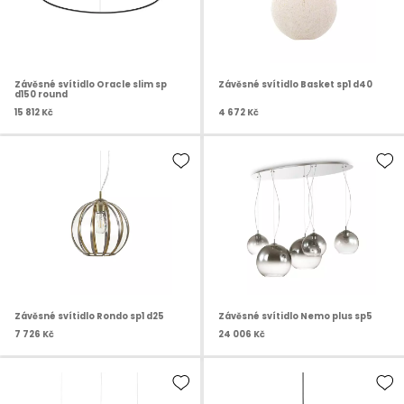
Závěsné svítidlo Oracle slim sp
Závěsné svítidlo Basket sp1 d40
d150 round
15 812 Kč
4 672 Kč
Závěsné svítidlo Rondo sp1 d25
Závěsné svítidlo Nemo plus sp5
7 726 Kč
24 006 Kč