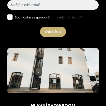
Souhlasím se zpracováním
osobních údajů
*
Odebírat
HLAVNÍ SHOWROOM