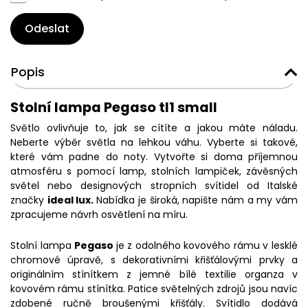
Odeslat
Popis
Stolní lampa Pegaso tl1 small
Světlo ovlivňuje to, jak se cítíte a jakou máte náladu.
Neberte výběr světla na lehkou váhu. Vyberte si takové,
které vám padne do noty. Vytvořte si doma příjemnou
atmosféru s pomocí lamp, stolních lampiček, závěsných
světel nebo designových stropních svítidel od Italské
značky
ideal lux.
Nabídka je široká, napište nám a my vám
zpracujeme návrh osvětlení na míru.
Stolní lampa
Pegaso
je z odolného kovového rámu v lesklé
chromové úpravě, s dekorativními křišťálovými prvky a
originálním stínítkem z jemné bílé textilie organza v
kovovém rámu stínítka. Patice světelných zdrojů jsou navíc
zdobené ručně broušenými křišťály. Svítidlo dodává