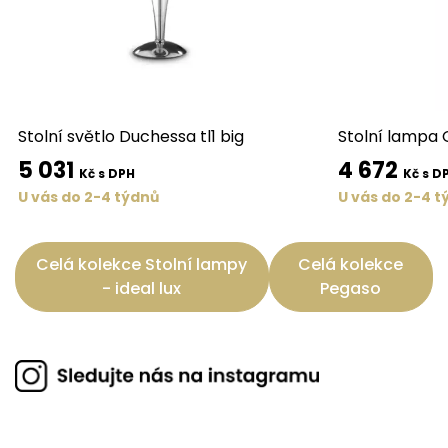
Stolní světlo Duchessa tl1 big
Stolní lampa 
5 031
4 672
Kč s DPH
Kč s D
U vás do 2-4 týdnů
U vás do 2-4 t
Celá kolekce Stolní lampy
Celá kolekce
- ideal lux
Pegaso