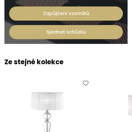
Zapůjčení vzorníků
Sjednat schůzku
Ze stejné kolekce