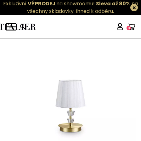
Exkluzivní
VÝPRODEJ
na showroomu!
Sleva až 80%
na
všechny skladovky.
Ihned k odběru.
0