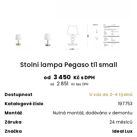
Stolní lampa Pegaso tl1 small
3 450
od
Kč s DPH
2 851
od
Kč bez DPH
Dostupnost
U vás do 2-4 týdnů
Katalogové číslo
197753
Montáž
Nutná montáž, dodáváno v demontu
Záruka
24 měsíců
Značka
Ideal Lux