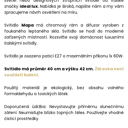
světel nebo designových stropních svítidel od Italské
značky
ideal lux.
Nabídka je široká, napište nám a my vám
zpracujeme návrh osvětlení na míru.
Svítidlo
Mapa
má chromový rám a difuzor vyroben z
foukaného leptaného skla. Svítidlo se hodí do moderně
zařízených místností. Rozsviťte svoji domácnost luxusními
italskými svítidly.
Svítidlo je osazeno paticí E27 o maximálním příkonu 1x 60W.
Svítidlo má průměr 40 cm a výšku 42 cm.
Žárovka není
součástí balení.
Použitý materiál je ekologický, bez obsahu volného
formaldehydu a toxických látek.
Doporučená údržba: Nevystavujte přímému slunečnímu
záření. Neumisťujte blízko topných těles. Používejte vhodné
čisticí prostředky.