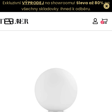
Exkluzivní
VÝPRODEJ
na showroomu!
Sleva až 80%
na
všechny skladovky.
Ihned k odběru.
0