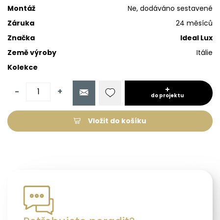
Montáž
Ne, dodáváno sestavené
Záruka
24 měsíců
Značka
Ideal Lux
Země výroby
Itálie
Kolekce
-
+
do projektu
Vložit do košíku