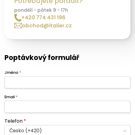
Potřebujete poradit?
pondělí - pátek 9 - 17h
+420 774 431 196
obchod@italier.cz
Poptávkový formulář
Jméno
*
Email
*
Telefon
*
Česko (+420)