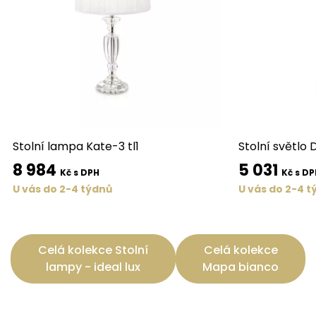
Stolní lampa Kate-3 tl1
Stolní světlo 
8 984
5 031
Kč s DPH
Kč s DP
U vás do 2-4 týdnů
U vás do 2-4 t
Celá kolekce Stolní
Celá kolekce
lampy - ideal lux
Mapa bianco