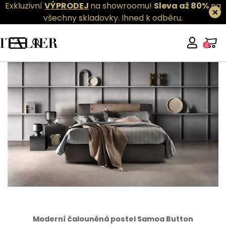
Exkluzivní
VÝPRODEJ
na showroomu!
Sleva až 80%
na
všechny skladovky.
Ihned k odběru.
0
Moderní čalouněná postel Samoa Button