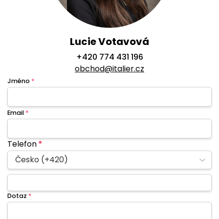
Lucie Votavová
+420 774 431 196
obchod@italier.cz
Jméno
*
Email
*
Telefon
*
Česko (+420)
Dotaz
*