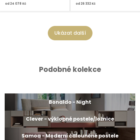
od
24 078 Kč
od
26 332 Kč
Ukázat další
Podobné kolekce
Bonaldo - Night
Clever - výklopné postele/ložnice
Samoa - Moderní čalouněné postele