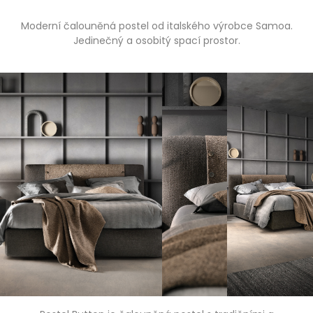
Moderní čalouněná postel od italského výrobce Samoa.
Jedinečný a osobitý spací prostor.