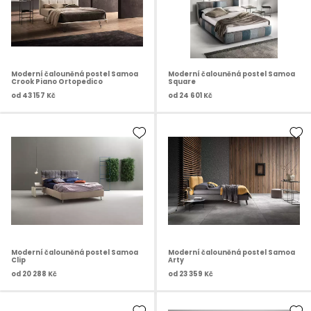
Moderní čalouněná postel Samoa
Moderní čalouněná postel Samoa
Crook Piano Ortopedico
Square
od
43 157 Kč
od
24 601 Kč
Moderní čalouněná postel Samoa
Moderní čalouněná postel Samoa
Clip
Arty
od
20 288 Kč
od
23 359 Kč