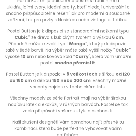
Postel Button je čalouněná postel s tradičními a
uklidňujícími tvary. Ideální pro ty, kteří hledají univerzální a
snadno přizpůsobitelné řešení jak pro moderní a současné
zařízení, tak pro prvky s klasickou nebo vintage estetikou.
Postel Button je k dispozici se standardními nožkami typu
"Cubic"
ze dřeva s kubickým tvarem a výškou
6 cm
.
Případně můžete zvolit typ
"Wenge"
, který je k dispozici
také v šedé barvě. Na výběr máte také vyšší nožky
"Cubic"
vysoké
10 cm
nebo kovová kola
"Carry
", která vám umožní
postel
snadno přemístit
.
Postel Button je k dispozici v
8 velikostech
s šířkou
od 120
do 180 cm
a délkou
190 nebo 200 cm
. Všechny možné
varianty najdete v technickém listu.
Všechny modely ze série Portrait mají na výběr širokou
nabídku látek a ekokůží, v různých barvách. Postel se tak
zcela přizpůsobí vašemu stylu a osobnosti.
Naši zkušení designéři Vám pomohou najít přesně tu
kombinaci, která bude perfektně vyhovovat vašim
potřebám.