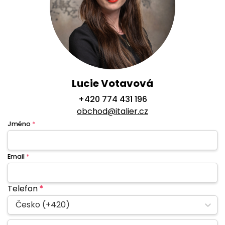
Lucie Votavová
+420 774 431 196
obchod@italier.cz
Jméno
*
Email
*
Telefon
*
Česko (+420)