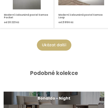
Moderní čalouněná postel Samoa
Moderní čalouněná postel Samoa
Pocket
Loop
od
20 223 Kč
od
21 856 Kč
Ukázat další
Podobné kolekce
Bonaldo - Night