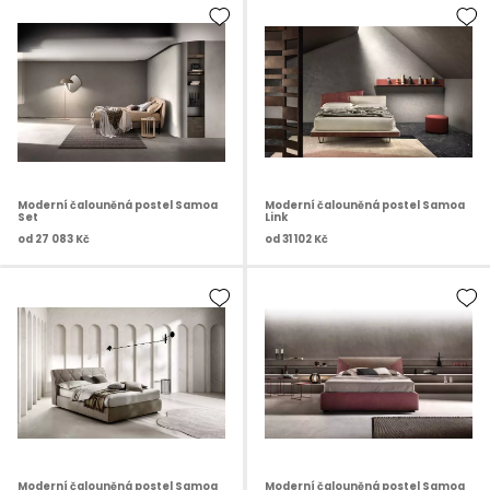
Moderní čalouněná postel Samoa
Moderní čalouněná postel Samoa
Set
Link
od
27 083 Kč
od
31 102 Kč
Moderní čalouněná postel Samoa
Moderní čalouněná postel Samoa