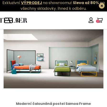
Exkluzivní
VÝPRODEJ
na showroomu!
Sleva až 80%
na
všechny skladovky.
Ihned k odběru.
0
Moderní čalouněná postel Samoa Frame