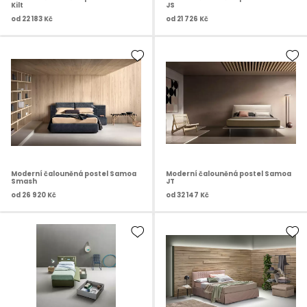
Kilt
JS
od
22 183 Kč
od
21 726 Kč
Moderní čalouněná postel Samoa
Moderní čalouněná postel Samoa
Smash
JT
od
26 920 Kč
od
32 147 Kč