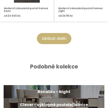
Moderní čalouněná postel Samoa
Moderní čalouněná postel Samoa
Keen
Light
od
24 045 Kč
od
24 110 Kč
Ukázat další
Podobné kolekce
Bonaldo - Night
Clever - výklopné postele/ložnice