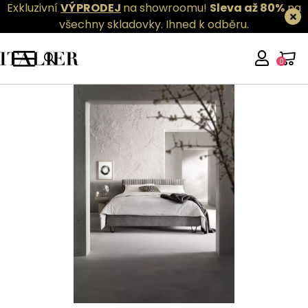
Exkluzivní
VÝPRODEJ
na showroomu!
Sleva až 80%
na
všechny skladovky.
Ihned k odběru.
0