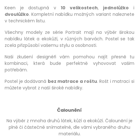
Keen je dostupná v
10 velikostech
,
jednolůžko
i
dvoulůžko
. Kompletní nabídku možných variant naleznete
v technickém listu.
Všechny modely ze série Portrait mají na výběr širokou
nabídku látek a ekokůží, v různých barvách. Postel se tak
zcela přizpůsobí vašemu stylu a osobnosti.
Naši zkušení designéři vám pomohou najít přesně tu
kombinaci, která bude perfektně vyhovovat vašim
potřebám.
Postel je dodávaná
bez matrace a roštu
. Rošt i matraci si
můžete vybrat z naší široké nabídky.
Čalounění
Na výběr z mnoha druhů látek, kůží a ekokůží. Čalounění je
plně či částečně snímatelné, dle vámi vybraného druhu
materiálu.