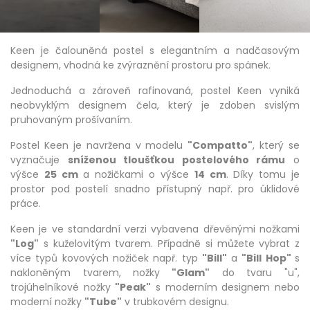
Keen je čalouněná postel s elegantním a nadčasovým
designem, vhodná ke zvýraznění prostoru pro spánek.
Jednoduchá a zároveň rafinovaná, postel Keen vyniká
neobvyklým designem čela, který je zdoben svislým
pruhovaným prošívaním.
Postel Keen je navržena v modelu
"Compatto"
, který se
vyznačuje
sníženou tloušťkou postelového rámu
o
výšce
25 cm
a nožičkami o výšce
14 cm
. Díky tomu je
prostor pod postelí snadno přístupný např. pro úklidové
práce.
Keen je ve standardní verzi vybavena dřevěnými nožkami
"Log"
s kuželovitým tvarem. Případně si můžete vybrat z
více typů kovových nožiček např. typ
"Bill"
a
"Bill Hop"
s
nakloněným tvarem, nožky
"Glam"
do tvaru "u",
trojúhelníkové nožky
"Peak"
s moderním designem nebo
moderní nožky
"Tube"
v trubkovém designu.