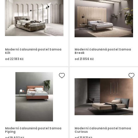
Moderní čalouněná postel Samoa
Moderní čalouněná postel Samoa
Kilt
Break
od
22 183 Kč
od
21 856 Kč
Moderní čalouněná postel Samoa
Moderní čalouněná postel Samoa
Piping
Curious
od
19 602 Kč
od
31 821 Kč