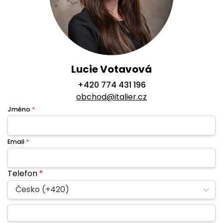
Lucie Votavová
+420 774 431 196
obchod@italier.cz
Jméno
*
Email
*
Telefon
*
Česko (+420)