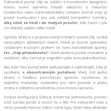
Čalouněná postel Clip se svěžím a inovativním designem,
kterou ocení zejména mladší zákazníci a milovníci
moderního nebo minimalistického zařízení. Kromě stylu je
postel oceňována i pro své zvláště kompaktní rozměry,
díky nimž se hodí i do malých prostor
, kde často i pár
cm dokáže udělat velký rozdíl.
Opticky lehká a s propracovanými liniemi postel Clip vyniká
neobvyklým skládaným čelem, které je bočně upevněno
ozdobným kovovým prvkem ve tvaru kancelářské sponky,
tzv. „Gap příslušenství“
, které dodává posteli charakter a
osobitost, díky čemuž je originální i přes svou jednoduchost.
Aby byla tato postel ještě exkluzivnější a zajímavější, čelo je
vyrobeno
s oboustranným potahem
, který má jednu
stranu s hladkou povrchovou úpravou vyrobenou ze
stejného materiálu zvoleného pro rám postele a jednu
stranu s volitelnou prošívanou povrchovou úpravou.
Změna konfigurace lůžka je extrémně jednoduchá, postačí
totiž sundat potah a otočit ho o 180. Pro čalounění čela a
rámu postele Samoa nabízí různé typy látek nebo ekokůže,