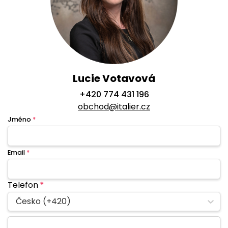
Lucie Votavová
+420 774 431 196
obchod@italier.cz
Jméno
*
Email
*
Telefon
*
Česko (+420)