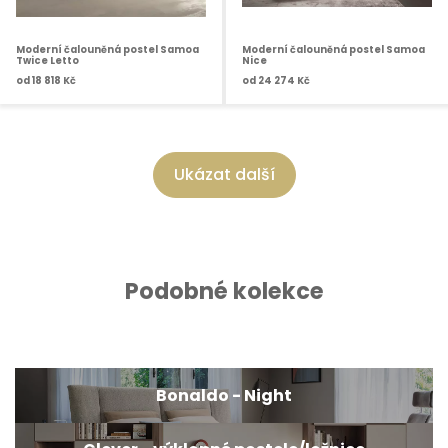
Moderní čalouněná postel Samoa
Moderní čalouněná postel Samoa
Twice Letto
Nice
od
18 818 Kč
od
24 274 Kč
Ukázat další
Podobné kolekce
Bonaldo - Night