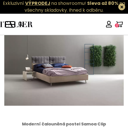
Exkluzivní
VÝPRODEJ
na showroomu!
Sleva až 80%
na
všechny skladovky.
Ihned k odběru.
0
Moderní čalouněná postel Samoa Clip