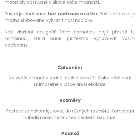
materiály dostupné v široké škále možností.
Postel je dodávaná
bez matrace a roštu
. Rošt i matraci je
možno si libovolně vybrat z naší nabídky.
Naši zkušení designéři Vám pomohou najít přesně tu
kombinaci, která bude perfektně vyhovovat vašim
potřebám.
Čalounění
Na výběr z mnoha druhů látek a ekokůží. Čalounění není
snímatelné v látce ani u ekokůže.
Rozměry
Postele lze nakonfigurovat do různých rozměrů. Kompletní
nabídku naleznete v technickém listu níže.
Podnož