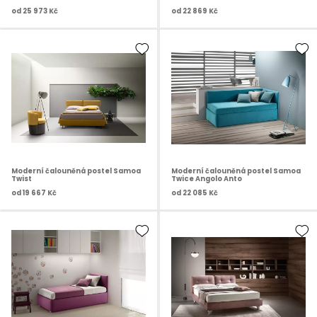
od
25 973 Kč
od
22 869 Kč
Moderní čalouněná postel Samoa
Moderní čalouněná postel Samoa
Twist
Twice Angolo Anto
od
19 667 Kč
od
22 085 Kč