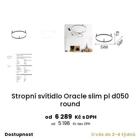
Stropní svítidlo Oracle slim pl d050
round
6 289
od
Kč s DPH
5 198
od
Kč bez DPH
Dostupnost
U vás do 2-4 týdnů