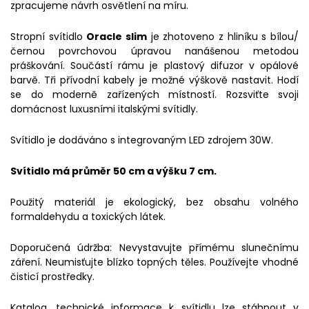
zpracujeme návrh osvětlení na míru.
Stropní svítidlo
Oracle slim
je zhotoveno z hliníku s bílou/
černou povrchovou úpravou nanášenou metodou
práškování. Součástí rámu je plastový difuzor v opálové
barvě. Tři přívodní kabely je možné výškově nastavit. Hodí
se do moderně zařízených místností. Rozsviťte svoji
domácnost luxusními italskými svítidly.
Svítidlo je dodáváno s integrovaným LED zdrojem 30W.
Svítidlo má průměr 50 cm a výšku 7 cm.
Použitý materiál je ekologický, bez obsahu volného
formaldehydu a toxických látek.
Doporučená údržba: Nevystavujte přímému slunečnímu
záření. Neumisťujte blízko topných těles. Používejte vhodné
čisticí prostředky.
Katalog, technické informace k svítidlu lze stáhnout v