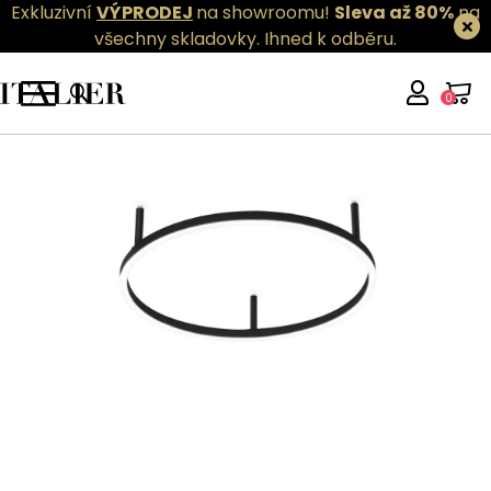
Exkluzivní
VÝPRODEJ
na showroomu!
Sleva až 80%
na
všechny skladovky.
Ihned k odběru.
0