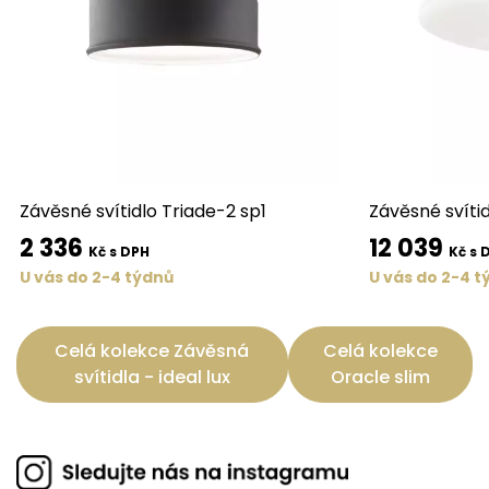
Závěsné svítidlo Triade-2 sp1
Závěsné svíti
2 336
12 039
Kč s DPH
Kč s 
U vás do 2-4 týdnů
U vás do 2-4 t
Celá kolekce Závěsná
Celá kolekce
svítidla - ideal lux
Oracle slim