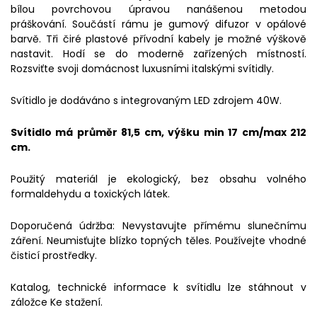
bílou povrchovou úpravou nanášenou metodou
práškování. Součástí rámu je gumový difuzor v opálové
barvě. Tři čiré plastové přívodní kabely je možné výškově
nastavit. Hodí se do moderně zařízených místností.
Rozsviťte svoji domácnost luxusními italskými svítidly.
Svítidlo je dodáváno s integrovaným LED zdrojem 40W.
Svítidlo má průměr 81,5 cm, výšku min 17 cm/max 212
cm.
Použitý materiál je ekologický, bez obsahu volného
formaldehydu a toxických látek.
Doporučená údržba: Nevystavujte přímému slunečnímu
záření. Neumisťujte blízko topných těles. Používejte vhodné
čisticí prostředky.
Katalog, technické informace k svítidlu lze stáhnout v
záložce Ke stažení.