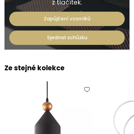
z tlačítek.
Zapůjčení vzorníků
Sjednat schůzku
Ze stejné kolekce