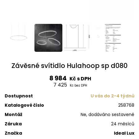
Závěsné svítidlo Hulahoop sp d080
8 984
Kč s DPH
7 425
Kč bez DPH
Dostupnost
U vás do 2-4 týdnů
Katalogové číslo
258768
Montáž
Ne, dodáváno sestavené
Záruka
24 měsíců
Značka
Ideal Lux