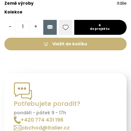
Země výroby
Itálie
Kolekce
-
+
do projektu
Vložit do košíku
Potřebujete poradit?
pondělí - pátek 9 - 17h
+420 774 431 196
obchod@italier.cz