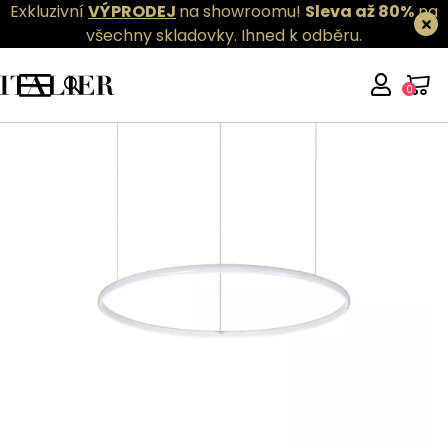
Exkluzivní
VÝPRODEJ
na showroomu!
Sleva až 80%
na
všechny skladovky.
Ihned k odběru.
0