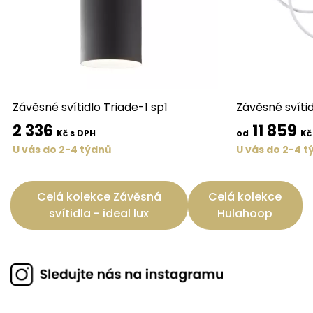
Závěsné svítidlo Triade-1 sp1
Závěsné svíti
2 336
11 859
Kč s DPH
od
Kč
U vás do 2-4 týdnů
U vás do 2-4 t
Celá kolekce Závěsná
Celá kolekce
svítidla - ideal lux
Hulahoop