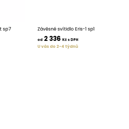
t sp7
Závěsné svítidlo Eris-1 sp1
2 336
od
Kč s DPH
U vás do 2-4 týdnů