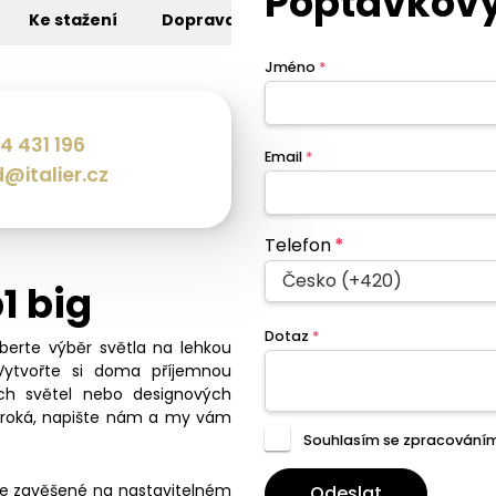
Poptávkový
Ke stažení
Doprava
Jméno
*
4 431 196
Email
*
@italier.cz
Telefon
*
Česko (+420)
1 big
Dotaz
*
eberte výběr světla na lehkou
Vytvořte si doma příjemnou
ch světel nebo designových
široká, napište nám a my vám
Souhlasím se zpracování
 je zavěšené na nastavitelném
Odeslat