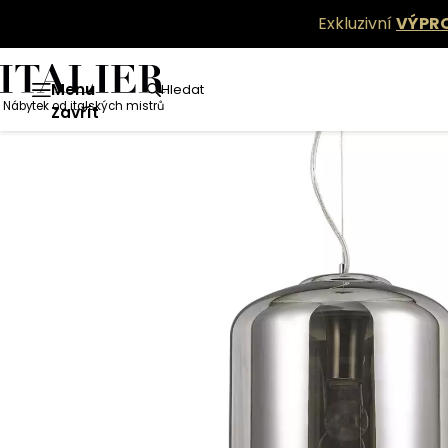
Exkluzivní
VÝPR
Menu
Hledat
Nábytek od italských mistrů
Zavřít