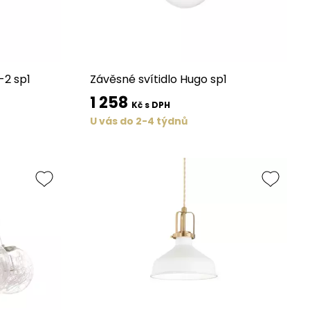
-2 sp1
Závěsné svítidlo Hugo sp1
1 258
Kč s DPH
U vás do 2-4 týdnů