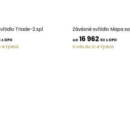
vítidlo Triade-2 sp1
Závěsné svítidlo Mapa sa
16 962
 s DPH
od
Kč s DPH
2-4 týdnů
U vás do 2-4 týdnů