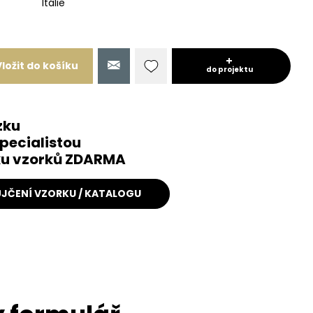
Itálie
Vložit do košíku
do projektu
zku
pecialistou
čku vzorků ZDARMA
JČENÍ VZORKU / KATALOGU