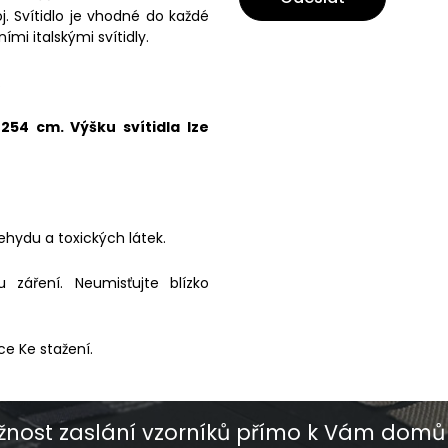
j. Svítidlo je vhodné do každé
ími italskými svítidly.
.
54 cm. Výšku svítidla lze
ehydu a toxických látek.
záření. Neumisťujte blízko
ce Ke stažení.
nost zaslání vzorníků přímo k Vám domů 