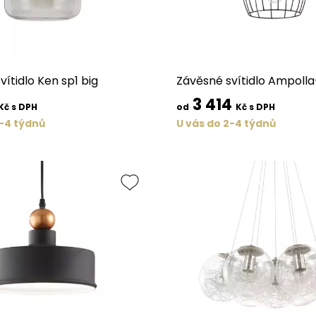
ítidlo Ken sp1 big
Závěsné svítidlo Ampolla
3 414
Kč s DPH
od
Kč s DPH
2-4 týdnů
U vás do 2-4 týdnů