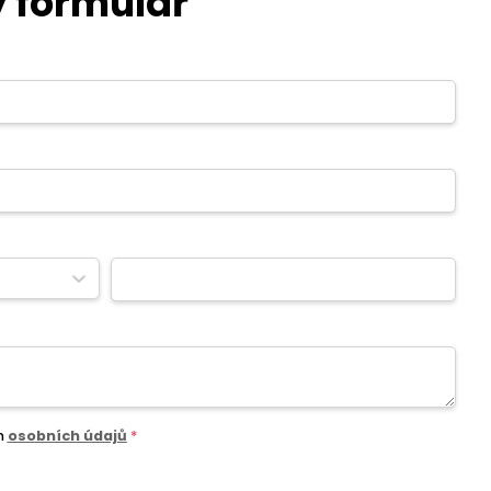
 formulář
m
osobních údajů
*