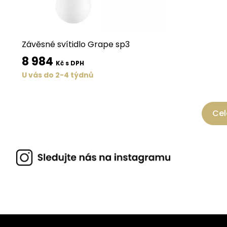
Závěsné svítidlo Grape sp3
8 984
Kč s DPH
U vás do 2-4 týdnů
Cel