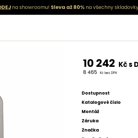
ODEJ
na showroomu!
Sleva až 80%
na všechny skladovky
Závěsné sví
10 242
Kč s 
8 465
Kč bez DPH
Dostupnost
Katalogové číslo
Montáž
Záruka
Značka