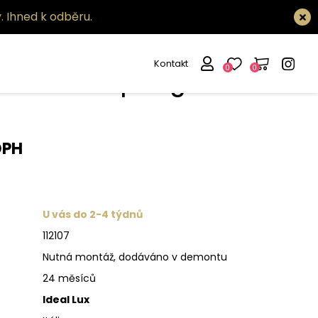
.
Ihned k odběru.
Kontakt
0
0
tidlo Ken sp1 big
DPH
U vás do 2-4 týdnů
112107
Nutná montáž, dodáváno v demontu
24 měsíců
Ideal Lux