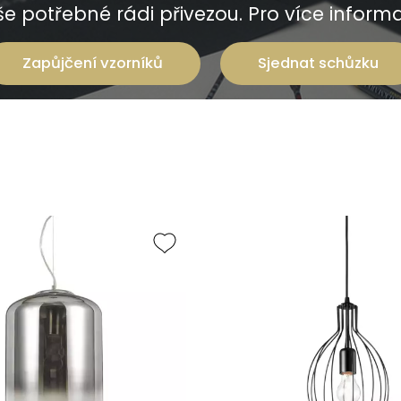
e potřebné rádi přivezou. Pro více informac
Zapůjčení vzorníků
Sjednat schůzku