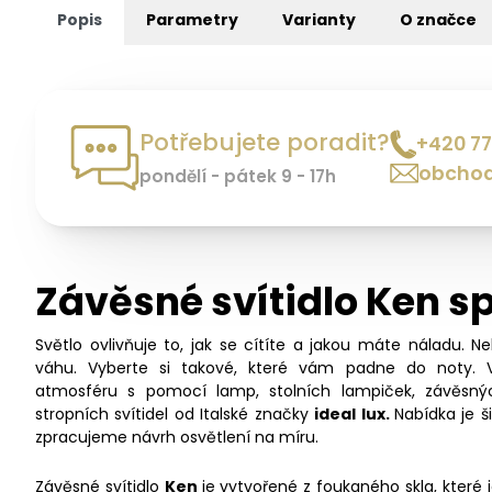
Popis
Parametry
Varianty
O značce
Potřebujete poradit?
+420 77
obchod
pondělí - pátek 9 - 17h
Závěsné svítidlo Ken sp
Světlo ovlivňuje to, jak se cítíte a jakou máte náladu. N
váhu. Vyberte si takové, které vám padne do noty. 
atmosféru s pomocí lamp, stolních lampiček, závěsný
stropních svítidel od Italské značky
ideal lux.
Nabídka je 
zpracujeme návrh osvětlení na míru.
Závěsné svítidlo
Ken
je vytvořené z foukaného skla, které