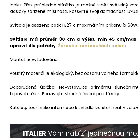
lanku. Přes průhledné stínítko je možné vidět světelný zdro
klasicky zařízené místnosti. Rozsviťte svoji domácnost luxusn
Svítidlo je osazeno paticí E27 o maximálním příkonu 1x 60W
Svítidlo má průměr 30 cm a výšku min 45 cm/max 2
upravit dle potřeby.
Žárovka není
součástí balení.
Montáž je vyžadována.
Použitý materiál je ekologický, bez obsahu volného formald
Doporučená údržba: Nevystavujte přímému slunečnímu 
topných těles. Používejte vhodné čisticí prostředky.
Katalog, technické informace k svítidlu lze stáhnout v zálož
ITALIER
Vám nabízí jedinečnou mož