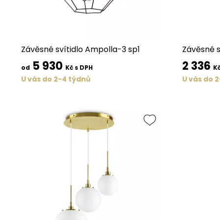
Závěsné svítidlo Ampolla-3 sp1
Závěsné s
5 930
2 336
od
Kč s DPH
Kč
U vás do 2-4 týdnů
U vás do 