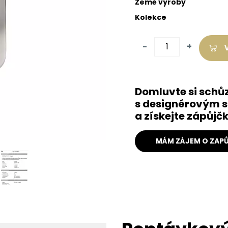
Země výroby
Kolekce
-
+
Domluvte si schů
s designérovým s
a získejte zápůj
MÁM ZÁJEM O ZAPŮ