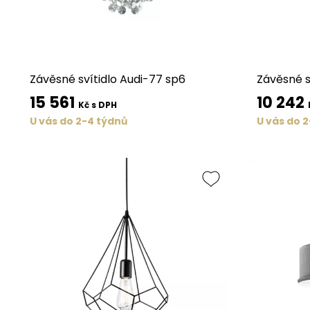
Závěsné svítidlo Audi-77 sp6
Závěsné sv
15 561
10 242
Kč s DPH
U vás do 2-4 týdnů
U vás do 