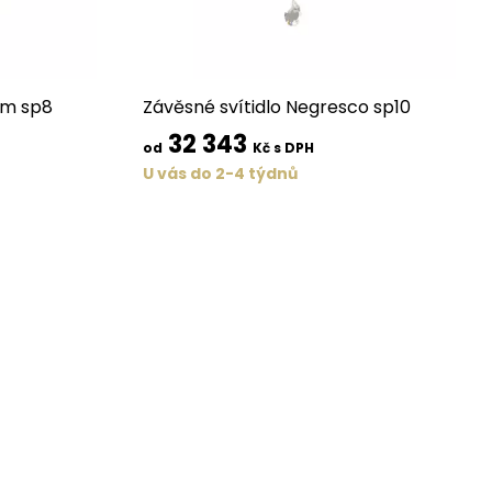
ium sp8
Závěsné svítidlo Negresco sp10
32 343
od
Kč s DPH
U vás do 2-4 týdnů