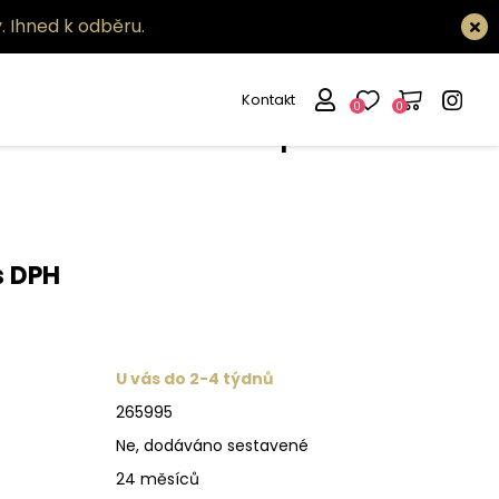
.
Ihned k odběru.
Kontakt
0
0
tidlo Oracle slim pl d070
s DPH
U vás do 2-4 týdnů
265995
Ne, dodáváno sestavené
24 měsíců