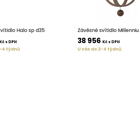
vítidlo Halo sp d35
Závěsné svítidlo Millenn
38 956
Kč s DPH
Kč s DPH
2-4 týdnů
U vás do 2-4 týdnů