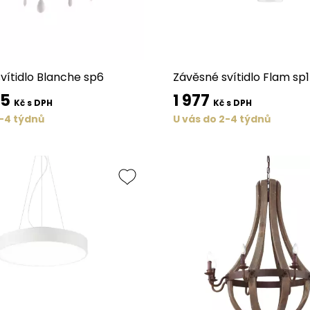
vítidlo Blanche sp6
Závěsné svítidlo Flam sp1
75
1 977
Kč s DPH
Kč s DPH
2-4 týdnů
U vás do 2-4 týdnů