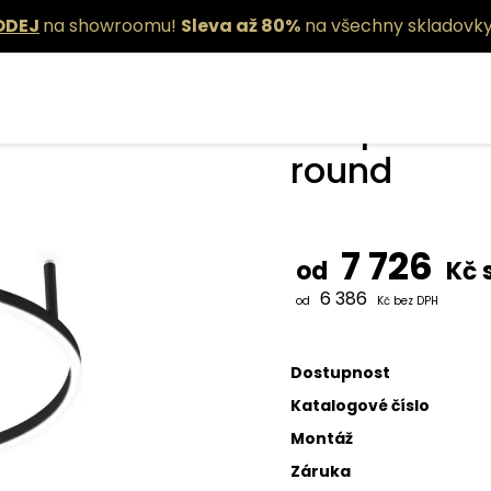
ODEJ
na showroomu!
Sleva až 80%
na všechny skladovky
Stropní sví
round
7 726
od
Kč 
6 386
od
Kč bez DPH
Dostupnost
Katalogové číslo
Montáž
Záruka