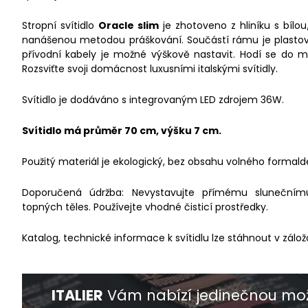
Stropní svítidlo
Oracle slim
je zhotoveno z hliníku s bíl
nanášenou metodou práškování. Součástí rámu je plastový
přívodní kabely je možné výškově nastavit. Hodí se do m
Rozsviťte svoji domácnost luxusními italskými svítidly.
Svítidlo je dodáváno s integrovaným LED zdrojem 36W.
Svítidlo má průměr 70 cm, výšku 7 cm.
Použitý materiál je ekologický, bez obsahu volného formald
Doporučená údržba: Nevystavujte přímému slunečnímu 
topných těles. Používejte vhodné čisticí prostředky.
Katalog, technické informace k svítidlu lze stáhnout v zálož
ITALIER
Vám nabízí jedinečnou mož