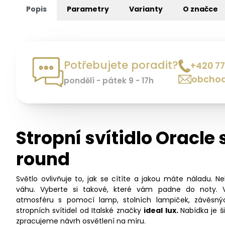
Popis
Parametry
Varianty
O značce
Potřebujete poradit?
+420 77
obchod
pondělí - pátek 9 - 17h
Stropní svítidlo Oracle 
round
Světlo ovlivňuje to, jak se cítíte a jakou máte náladu. N
váhu. Vyberte si takové, které vám padne do noty. 
atmosféru s pomocí lamp, stolních lampiček, závěsný
stropních svítidel od Italské značky
ideal lux.
Nabídka je 
zpracujeme návrh osvětlení na míru.