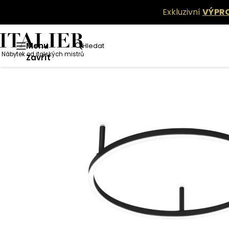
Exkluzivní
VÝPR
Menu
Hledat
Nábytek od italských mistrů
Zavřít