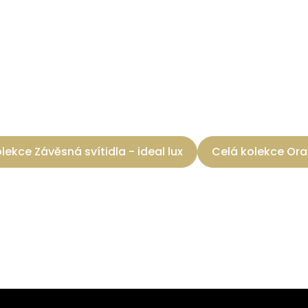
lekce Závěsná svítidla - ideal lux
Celá kolekce Ora