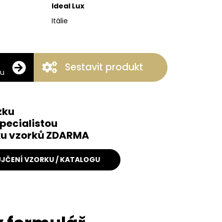
Ideal Lux
Itálie
Sestavit produkt
ku
zku
pecialistou
čku vzorků ZDARMA
JČENÍ VZORKU / KATALOGU