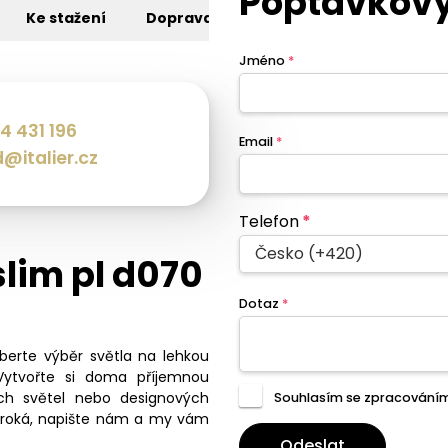
Poptávkový
Ke stažení
Doprava
Jméno
*
4 431 196
Email
*
@italier.cz
Telefon
*
Česko (+420)
slim pl d070
Dotaz
*
eberte výběr světla na lehkou
Vytvořte si doma příjemnou
ch světel nebo designových
Souhlasím se zpracování
široká, napište nám a my vám
Odeslat