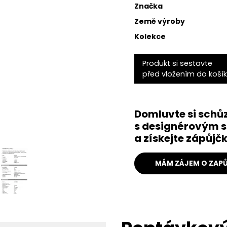
Značka
Země výroby
Kolekce
Produkt si sestavte
před vložením do koší
Domluvte si schů
s designérovým s
a získejte zápůj
MÁM ZÁJEM O ZAPŮ