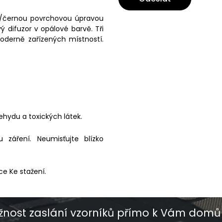
ou/černou povrchovou úpravou
 difuzor v opálové barvě. Tři
oderně zařízených místností.
ehydu a toxických látek.
záření. Neumisťujte blízko
ce Ke stažení.
nost zaslání vzorníků přímo k Vám domů 