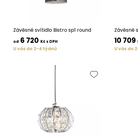
Závěsné svítidlo Bistro sp1 round
Závěsné s
6 720
10 709
od
Kč s DPH
U vás do 2-4 týdnů
U vás do 