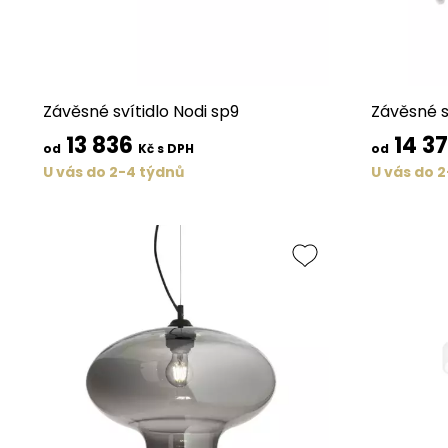
Závěsné svítidlo Nodi sp9
Závěsné s
13 836
14 3
od
Kč s DPH
od
U vás do 2-4 týdnů
U vás do 