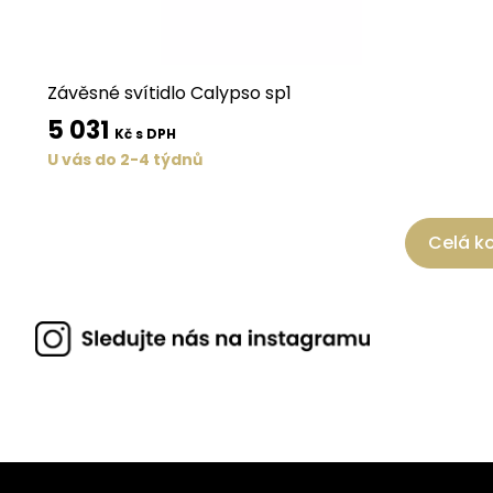
Závěsné svítidlo Calypso sp1
5 031
Kč s DPH
U vás do 2-4 týdnů
Celá ko