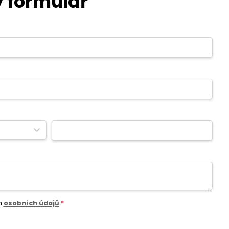
 formulář
m
osobních údajů
*