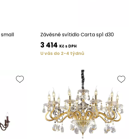
 small
Závěsné svítidlo Carta sp1 d30
3 414
Kč s DPH
U vás do 2-4 týdnů