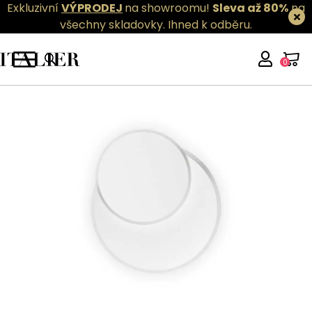
Exkluzivní
VÝPRODEJ
na showroomu!
Sleva až 80%
na
všechny skladovky.
Ihned k odběru.
0