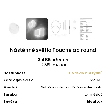
Nástěnné světlo Pouche ap round
3 486
Kč s DPH
2 881
Kč bez DPH
Dostupnost
U vás do 2-4 týdnů
Katalogové číslo
259345
Montáž
Nutná montáž, dodáváno v demontu
Záruka
24 měsíců
Značka
Ideal Lux