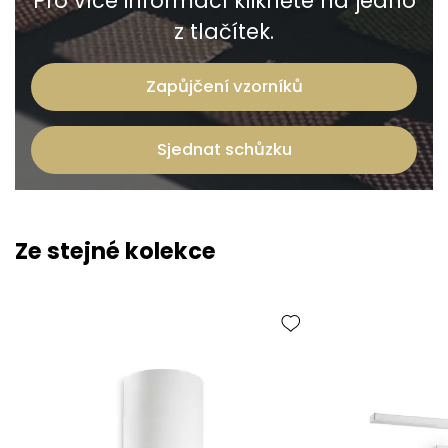
Pro více informací klikněte na jedno
z tlačítek.
Zapůjčení vzorníků
Sjednat schůzku
Ze stejné kolekce