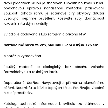
dvou placatých kruhů je zhotoven z kvalitního kovu s bílou
povrchovou úpravou nanášenou metodou práškování.
Součástí tohoto rámu je saténově čirý akrylový difuzor
vyzařující nepřímé osvětlení. Rozsviťte svoji domácnost
luxusními italskými svítidly.
Svítidlo je dodáváno s LED zdrojem o příkonu 14W
Svítidlo má šířku 25 cm, hloubku 5 cm a výšku 25 cm.
Montáž je vyžadována.
Použitý materiál je ekologický, bez obsahu volného
formaldehydu a toxických látek.
Doporučená údržba: Nevystavujte přímému slunečnímu
záření. Neumisťujte blízko topných těles. Používejte vhodné
čisticí prostředky.
Katalog, technické informace k svítidlu lze stáhnout v