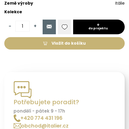
Země výroby
Itálie
Kolekce
-
+
do projektu
Vložit do košíku
Potřebujete poradit?
pondělí - pátek 9 - 17h
+420 774 431 196
obchod@italier.cz