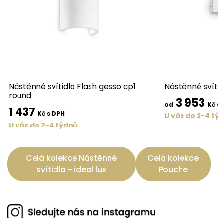
Nástěnné svítidlo Flash gesso ap1
Nástěnné svít
round
3 953
od
Kč 
1 437
Kč s DPH
U vás do 2-4 t
U vás do 2-4 týdnů
Celá kolekce Nástěnné
Celá kolekce
svítidla - ideal lux
Pouche