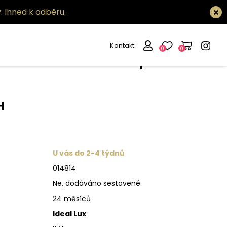
.
Ihned k odběru.
Kontakt
0
0
ítidlo Smarties ap1
H
U vás do 2-4 týdnů
014814
Ne, dodáváno sestavené
24 měsíců
Ideal Lux