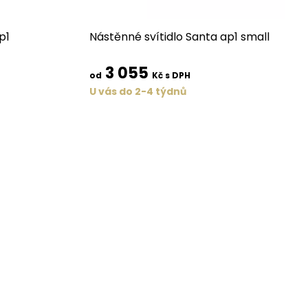
p1
Nástěnné svítidlo Santa ap1 small
3 055
od
Kč s DPH
U vás do 2-4 týdnů