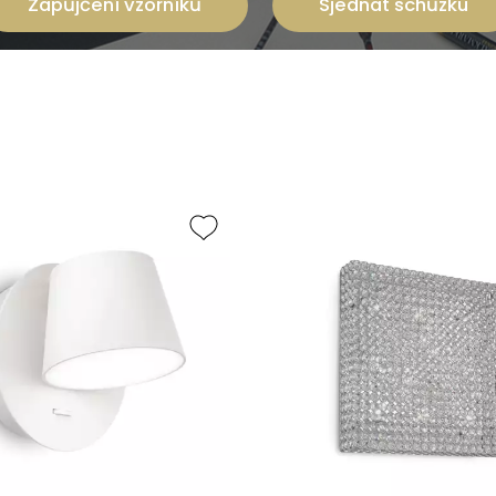
Zapůjčení vzorníků
Sjednat schůzku