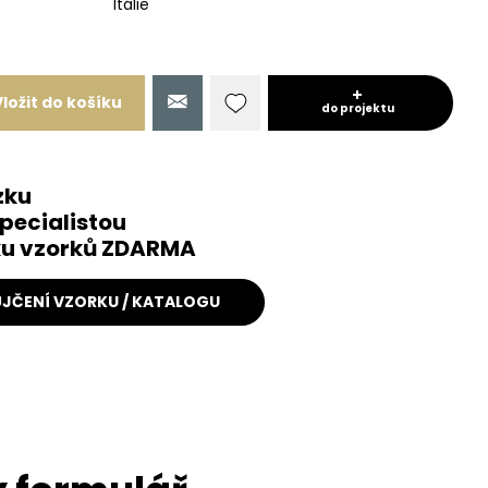
Itálie
Vložit do košíku
do projektu
zku
pecialistou
čku vzorků ZDARMA
JČENÍ VZORKU / KATALOGU