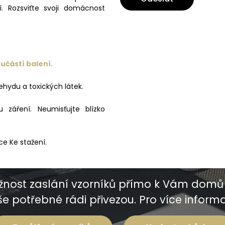
í. Rozsviťte svoji domácnost
učástí balení.
ehydu a toxických látek.
záření. Neumisťujte blízko
ce Ke stažení.
nost zaslání vzorníků přímo k Vám domů 
e potřebné rádi přivezou. Pro více informac