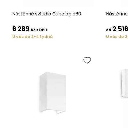
Nástěnné svítidlo Cube ap d60
Nástěnné 
6 289
2 51
Kč s DPH
od
U vás do 2-4 týdnů
U vás do 