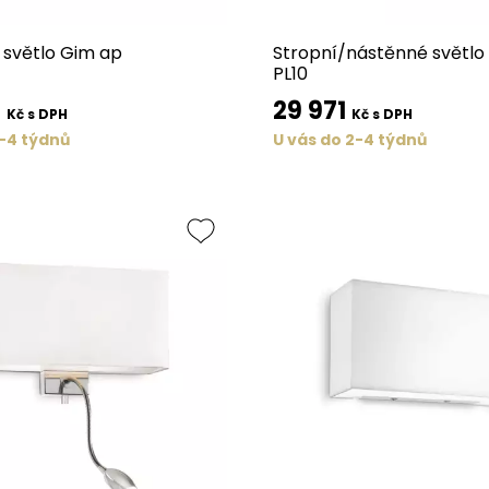
světlo Gim ap
Stropní/nástěnné světl
PL10
6
29 971
Kč s DPH
Kč s DPH
2-4 týdnů
U vás do 2-4 týdnů