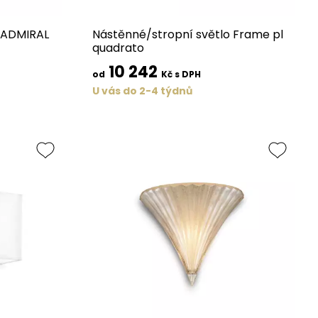
o ADMIRAL
Nástěnné/stropní světlo Frame pl
quadrato
10 242
od
Kč s DPH
U vás do 2-4 týdnů