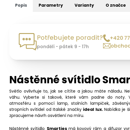
Popis
Parametry
Varianty
O značce
Potřebujete poradit?
+420 77
obchod
pondělí - pátek 9 - 17h
Nástěnné svítidlo Smar
Světlo ovlivňuje to, jak se cítíte a jakou máte náladu. N
váhu. Vyberte si takové, které vám padne do noty. 
atmosféru s pomocí lamp, stolních lampiček, závěsný
stropních svítidel od Italské značky
ideal lux.
Nabídka je 
zpracujeme návrh osvětlení na míru.
Nástěnné svítidlo
Smarties
má kovový rám a difuzor vy