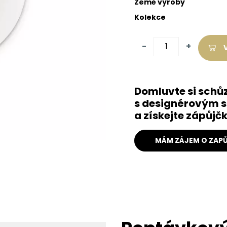
Země výroby
Kolekce
-
+
Domluvte si schů
s designérovým s
a získejte zápůj
MÁM ZÁJEM O ZAPŮ