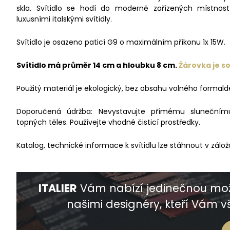
skla. Svítidlo se hodí do moderně zařízených místnost
luxusními italskými svítidly.
Svítidlo je osazeno paticí G9 o maximálním příkonu 1x 15W.
Svítidlo má průměr 14 cm a hloubku 8 cm.
Žárovka je so
Použitý materiál je ekologický, bez obsahu volného formald
Doporučená údržba: Nevystavujte přímému slunečnímu 
topných těles. Používejte vhodné čisticí prostředky.
Katalog, technické informace k svítidlu lze stáhnout v zálož
ITALIER
Vám nabízí jedinečnou mož
našimi designéry, kteří Vám vš