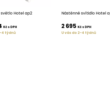
světlo Hotel ap2
Nástěnné svítidlo Hotel a
4
2 695
Kč s DPH
Kč s DPH
2-4 týdnů
U vás do 2-4 týdnů