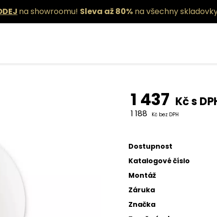
ODEJ
na showroomu!
Sleva až 80%
na všechny skladovky
Nástěnné sv
1 437
Kč s DP
1 188
Kč bez DPH
Dostupnost
Katalogové číslo
Montáž
Záruka
Značka