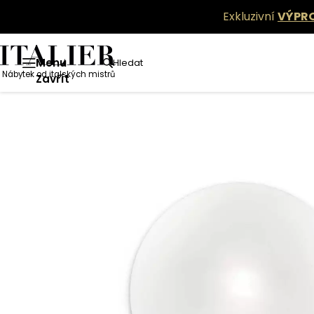
Exkluzivní
VÝPR
Menu
Hledat
Nábytek od italských mistrů
Zavřít