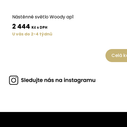
Nástěnné světlo Woody ap1
2 444
Kč s DPH
U vás do 2-4 týdnů
Celá k