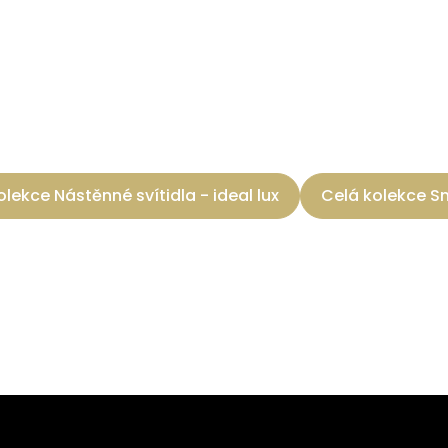
olekce Nástěnné svítidla - ideal lux
Celá kolekce S