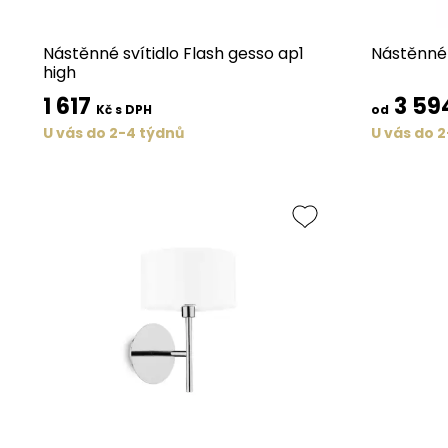
Nástěnné svítidlo Flash gesso ap1
Nástěnné 
high
1 617
3 59
Kč s DPH
od
U vás do 2-4 týdnů
U vás do 