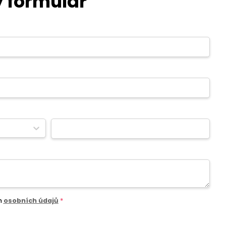
 formulář
m
osobních údajů
*