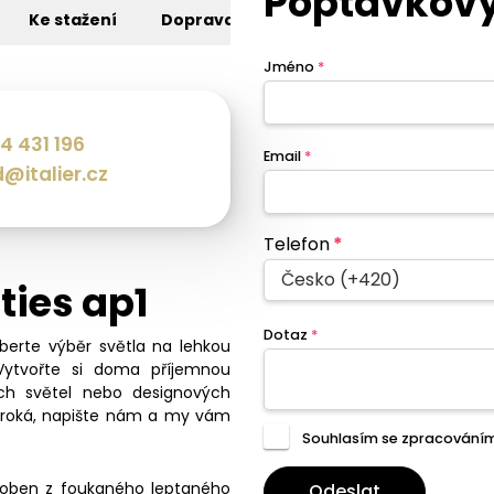
Poptávkový
Ke stažení
Doprava
Jméno
*
4 431 196
Email
*
@italier.cz
Telefon
*
Česko (+420)
ties ap1
Dotaz
*
eberte výběr světla na lehkou
Vytvořte si doma příjemnou
ch světel nebo designových
široká, napište nám a my vám
Souhlasím se zpracování
roben z foukaného leptaného
Odeslat