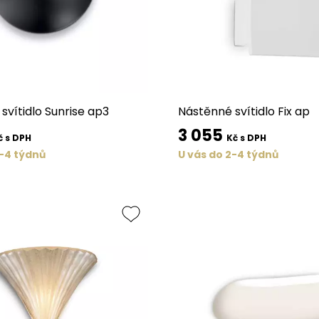
svítidlo Sunrise ap3
Nástěnné svítidlo Fix ap
3 055
č s DPH
Kč s DPH
2-4 týdnů
U vás do 2-4 týdnů