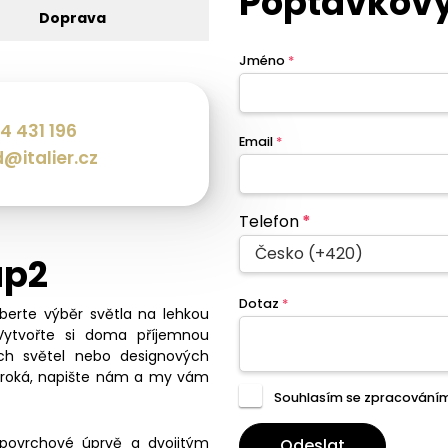
Poptávkový
Doprava
Jméno
*
4 431 196
Email
*
@italier.cz
Telefon
*
Česko (+420)
ap2
Dotaz
*
eberte výběr světla na lehkou
Vytvořte si doma příjemnou
ch světel nebo designových
široká, napište nám a my vám
Souhlasím se zpracování
 povrchové úprvě a dvojitým
Odeslat