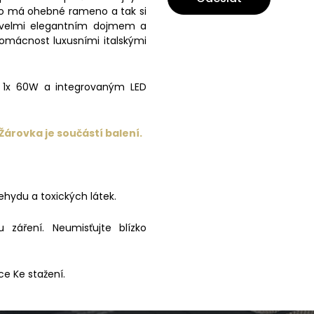
ítko má ohebné rameno a tak si
 velmi elegantním dojmem a
domácnost luxusními italskými
u 1x 60W a integrovaným LED
Žárovka je součástí balení.
ehydu a toxických látek.
záření. Neumisťujte blízko
ce Ke stažení.