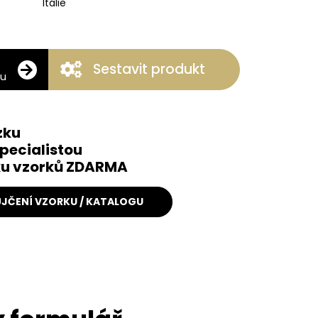
Itálie
Sestavit produkt
ku
zku
pecialistou
čku vzorků ZDARMA
JČENÍ VZORKU / KATALOGU