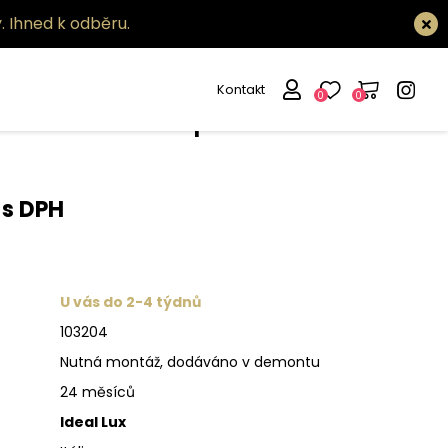
.
Ihned k odběru.
Kontakt
0
0
větlo Hotel ap2
 s DPH
U vás do 2-4 týdnů
103204
Nutná montáž, dodáváno v demontu
24 měsíců
Ideal Lux