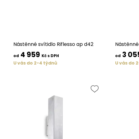
Nástěnné svítidlo Riflesso ap d42
Nástěnné 
4 959
3 05
od
Kč s DPH
od
U vás do 2-4 týdnů
U vás do 