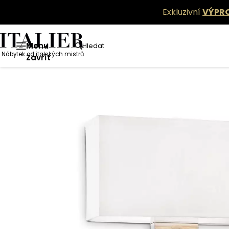
Exkluzivní
VÝPR
Menu
Hledat
Nábytek od italských mistrů
Zavřít