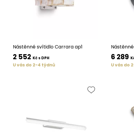
Nástěnné svítidlo Carrara ap1
Nástěnné 
2 552
6 289
Kč s DPH
K
U vás do 2-4 týdnů
U vás do 