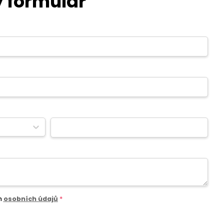
 formulář
m
osobních údajů
*