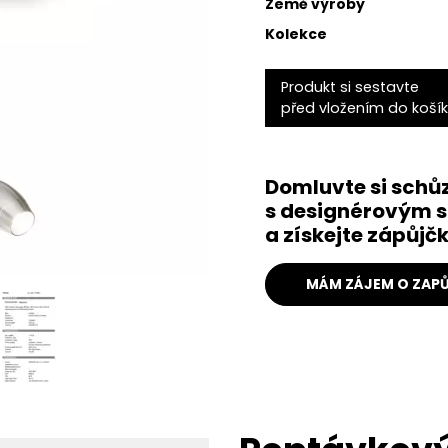
Země výroby
Kolekce
Produkt si sestavte
před vložením do koší
Domluvte si schů
s designérovým s
a získejte zápůj
MÁM ZÁJEM O ZAPŮ