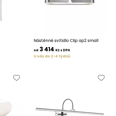
Nástěnné svítidlo Clip ap2 small
3 414
od
Kč s DPH
U vás do 2-4 týdnů