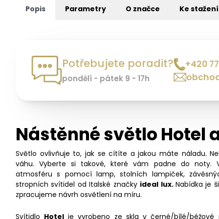
Popis
Parametry
O značce
Ke stažení
Potřebujete poradit?
+420 77
obchod
pondělí - pátek 9 - 17h
Nástěnné světlo Hotel 
Světlo ovlivňuje to, jak se cítíte a jakou máte náladu. N
váhu. Vyberte si takové, které vám padne do noty. 
atmosféru s pomocí lamp, stolních lampiček, závěsný
stropních svítidel od Italské značky
ideal lux.
Nabídka je 
zpracujeme návrh osvětlení na míru.
Svítidlo
Hotel
je vyrobeno ze skla
v černé/bílé/béžové