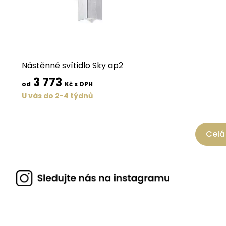
Nástěnné svítidlo Sky ap2
3 773
od
Kč s DPH
U vás do 2-4 týdnů
Celá 