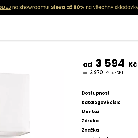
ODEJ
na showroomu!
Sleva až 80%
na všechny skladovky
Nástěnné s
3 594
od
Kč
2 970
od
Kč bez DPH
Dostupnost
Katalogové číslo
Montáž
Záruka
Značka