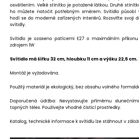
osvětlením. Velké stínítko je potažené látkou. Druhé stín
ho můžete natočit potřebným směrem. Svítidlo působí
hodí se do moderně zařízených interiérů. Rozsviťte svoji 
svítidly.
Svítidlo je ozaseno patícemi E27 o maximálním příkon
zdrojem 1W
Svítidlo má šířku 32 cm, hloubku 11 cm a výšku 22,5 cm.
Montáž je vyžadována.
Použitý materiál je ekologický, bez obsahu volného formald
Doporučená údržba: Nevystavujte přímému slunečnímu 
topných těles. Používejte vhodné čisticí prostředky.
Katalog, technické informace k svítidlu lze stáhnout v zálož