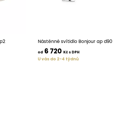
ap2
Nástěnné svítidlo Bonjour ap d90
6 720
od
Kč s DPH
U vás do 2-4 týdnů