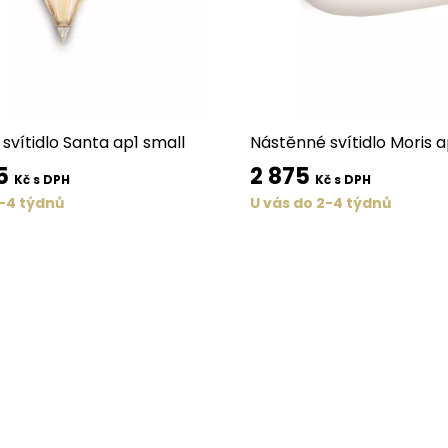
svítidlo Santa ap1 small
Nástěnné svítidlo Moris 
5
2 875
Kč s DPH
Kč s DPH
2-4 týdnů
U vás do 2-4 týdnů