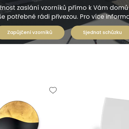
nost zaslání vzorníků přímo k Vám domů 
e potřebné rádi přivezou. Pro více informac
Zapůjčení vzorníků
Sjednat schůzku