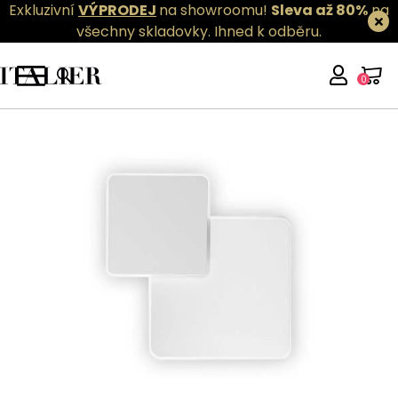
Exkluzivní
VÝPRODEJ
na showroomu!
Sleva až 80%
na
všechny skladovky.
Ihned k odběru.
0