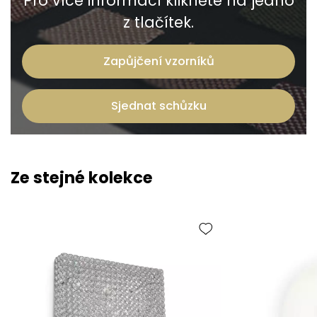
Pro více informací klikněte na jedno
z tlačítek.
Zapůjčení vzorníků
Sjednat schůzku
Ze stejné kolekce