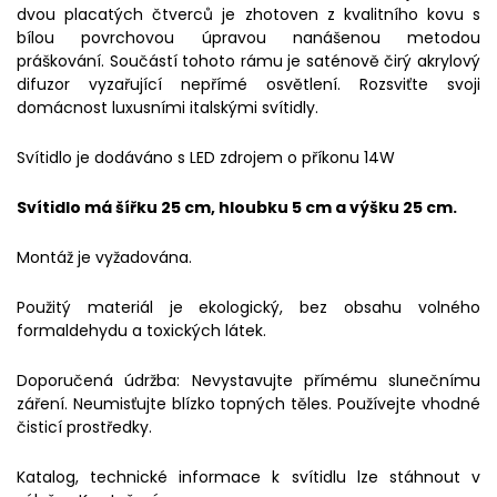
dvou placatých čtverců je zhotoven z kvalitního kovu s
bílou povrchovou úpravou nanášenou metodou
práškování. Součástí tohoto rámu je saténově čirý akrylový
difuzor vyzařující nepřímé osvětlení. Rozsviťte svoji
domácnost luxusními italskými svítidly.
Svítidlo je dodáváno s LED zdrojem o příkonu 14W
Svítidlo má šířku 25 cm, hloubku 5 cm a výšku 25 cm.
Montáž je vyžadována.
Použitý materiál je ekologický, bez obsahu volného
formaldehydu a toxických látek.
Doporučená údržba: Nevystavujte přímému slunečnímu
záření. Neumisťujte blízko topných těles. Používejte vhodné
čisticí prostředky.
Katalog, technické informace k svítidlu lze stáhnout v