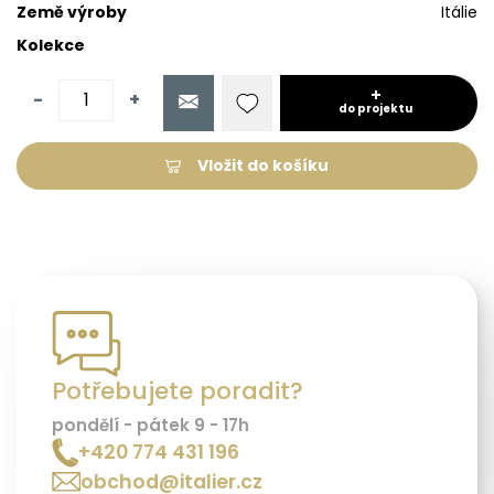
Země výroby
Itálie
Kolekce
-
+
do projektu
Vložit do košíku
Potřebujete poradit?
pondělí - pátek 9 - 17h
+420 774 431 196
obchod@italier.cz