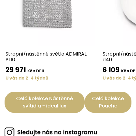
Stropní/nástěnné světlo ADMIRAL
Stropní/nástě
PL10
d40
29 971
6 109
Kč s DPH
Kč s DP
U vás do 2-4 týdnů
U vás do 2-4 t
Celá kolekce Nástěnné
Celá kolekce
svítidla - ideal lux
Pouche