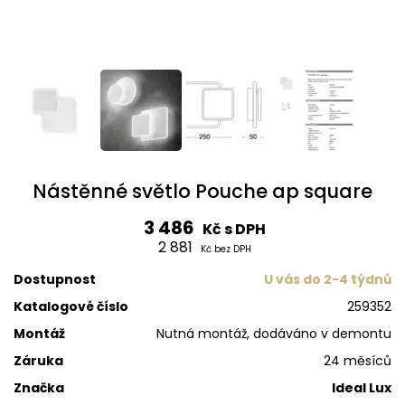
Nástěnné světlo Pouche ap square
3 486
Kč s DPH
2 881
Kč bez DPH
Dostupnost
U vás do 2-4 týdnů
Katalogové číslo
259352
Montáž
Nutná montáž, dodáváno v demontu
Záruka
24 měsíců
Značka
Ideal Lux