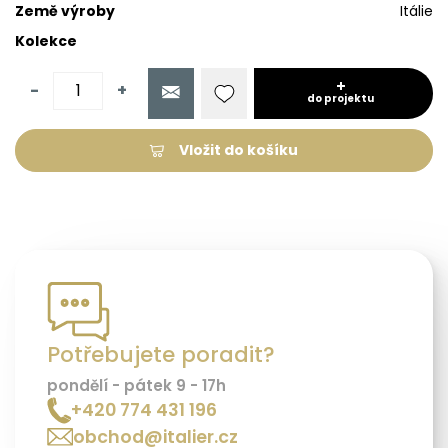
Země výroby
Itálie
Kolekce
-
+
do projektu
Vložit do košíku
Potřebujete poradit?
pondělí - pátek 9 - 17h
+420 774 431 196
obchod@italier.cz