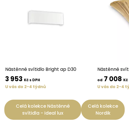
Nástěnné svítidlo Bright ap D30
Nástěnné svít
3 953
7 008
Kč s DPH
od
Kč
U vás do 2-4 týdnů
U vás do 2-4 t
Celá kolekce Nástěnné
Celá kolekce
svítidla - ideal lux
Nordik