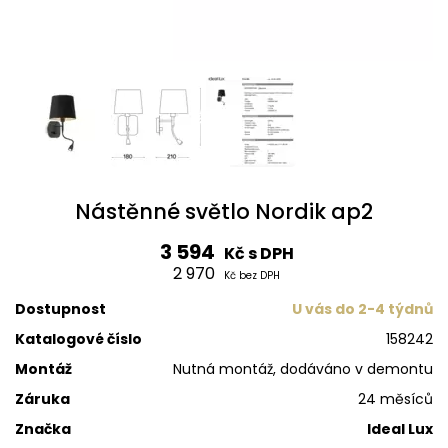
Nástěnné světlo Nordik ap2
3 594
Kč s DPH
2 970
Kč bez DPH
Dostupnost
U vás do 2-4 týdnů
Katalogové číslo
158242
Montáž
Nutná montáž, dodáváno v demontu
Záruka
24 měsíců
Značka
Ideal Lux