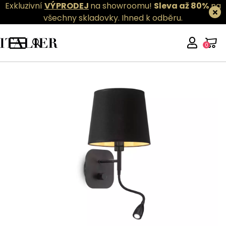
Exkluzivní
VÝPRODEJ
na showroomu!
Sleva až 80%
na
všechny skladovky.
Ihned k odběru.
0