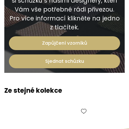
si schůzku s našimi designéry, kteří
Vám vše potřebné rádi přivezou.
Pro více informací klikněte na jedno
z tlačítek.
Zapůjčení vzorníků
Sjednat schůzku
Ze stejné kolekce