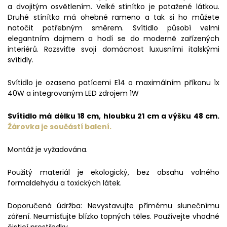
a dvojitým osvětlením. Velké stínítko je potažené látkou.
Druhé stínítko má ohebné rameno a tak si ho můžete
natočit potřebným směrem. Svítidlo působí velmi
elegantním dojmem a hodí se do moderně zařízených
interiérů. Rozsviťte svoji domácnost luxusními italskými
svítidly.
Svítidlo je ozaseno patícemi E14 o maximálním příkonu 1x
40W a integrovaným LED zdrojem 1W
Svítidlo má délku 18 cm, hloubku 21 cm a výšku 48 cm.
Žárovka je součástí balení.
Montáž je vyžadována.
Použitý materiál je ekologický, bez obsahu volného
formaldehydu a toxických látek.
Doporučená údržba: Nevystavujte přímému slunečnímu
záření. Neumisťujte blízko topných těles. Používejte vhodné