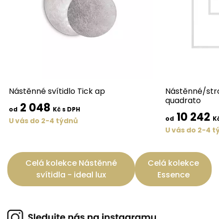
Nástěnné svítidlo Tick ap
Nástěnné/stro
quadrato
2 048
od
Kč s DPH
10 242
od
K
U vás do 2-4 týdnů
U vás do 2-4 t
Celá kolekce Nástěnné
Celá kolekce
svítidla - ideal lux
Essence