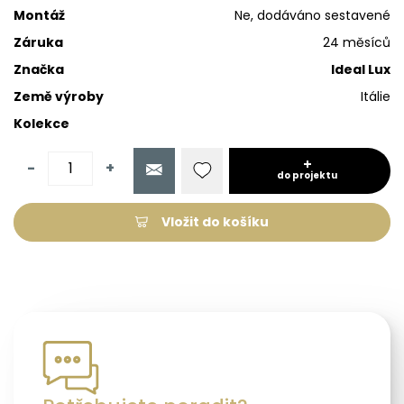
Montáž
Ne, dodáváno sestavené
Záruka
24 měsíců
Značka
Ideal Lux
Země výroby
Itálie
Kolekce
-
+
do projektu
Vložit do košíku