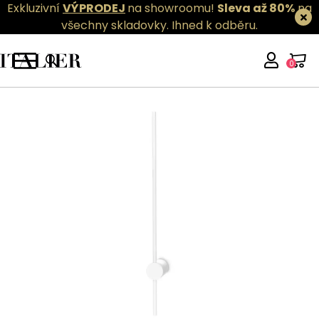
Exkluzivní
VÝPRODEJ
na showroomu!
Sleva až 80%
na
všechny skladovky.
Ihned k odběru.
0