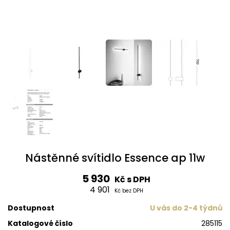
Nástěnné svítidlo Essence ap 11w
5 930
Kč s DPH
4 901
Kč bez DPH
Dostupnost
U vás do 2-4 týdnů
Katalogové číslo
285115