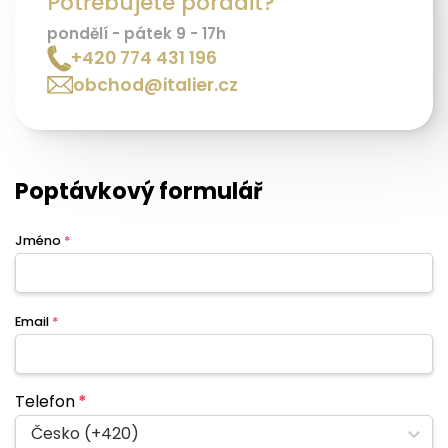
Potřebujete poradit?
pondělí - pátek 9 - 17h
+420 774 431 196
obchod@italier.cz
Poptávkový formulář
Jméno
*
Email
*
Telefon
*
Česko (+420)