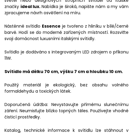
světel nebo designových stropních svítidel od Italské
značky
ideal lux.
Nabídka je široká, napište nám a my vám
zpracujeme návrh osvětlení na míru.
Nástěnné svítidlo
Essence
je tvořeno z hliníku v bílé/černé
barvě. Hodí se do moderně zařízených místností. Rozsviťte
svoji domácnost luxusními italskými svítidly.
Svítidlo je dodáváno s integrovaným LED zdrojem o příkonu
11W.
Svítidlo má délku 70 cm, výšku 7 cm a hloubku 10 cm.
Použitý materiál je ekologický, bez obsahu volného
formaldehydu a toxických látek.
Doporučená údržba: Nevystavujte přímému slunečnímu
záření. Neumisťujte blízko topných těles. Používejte vhodné
čisticí prostředky.
Katalog, technické informace k svítidlu lze stáhnout v