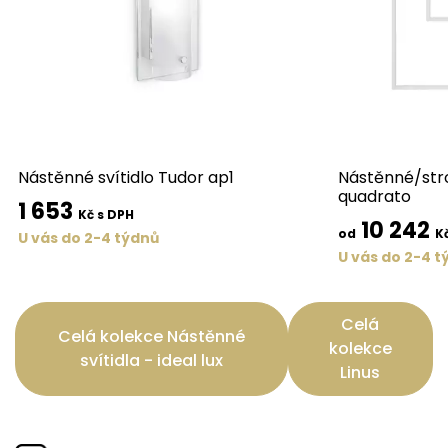
Nástěnné svítidlo Tudor ap1
Nástěnné/stro
quadrato
1 653
Kč s DPH
10 242
od
K
U vás do 2-4 týdnů
U vás do 2-4 t
Celá
Celá kolekce Nástěnné
kolekce
svítidla - ideal lux
Linus