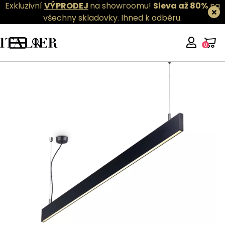
Exkluzivní
VÝPRODEJ
na showroomu!
Sleva až 80%
na
všechny skladovky.
Ihned k odběru.
0