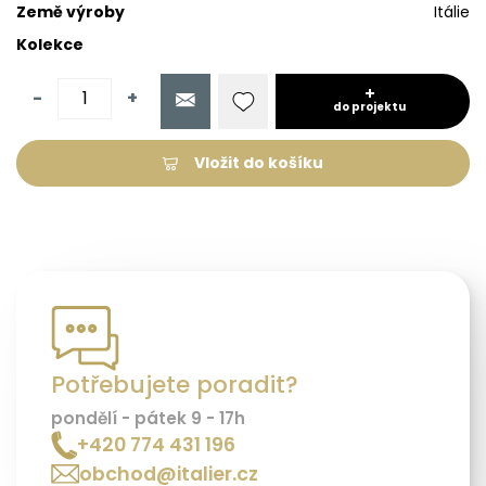
Země výroby
Itálie
Kolekce
-
+
do projektu
Vložit do košíku
Potřebujete poradit?
pondělí - pátek 9 - 17h
+420 774 431 196
obchod@italier.cz