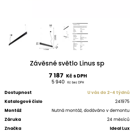
Závěsné světlo Linus sp
7 187
Kč s DPH
5 940
Kč bez DPH
Dostupnost
U vás do 2-4 týdnů
Katalogové číslo
241975
Montáž
Nutná montáž, dodáváno v demontu
Záruka
24 měsíců
Značka
Ideal Lux