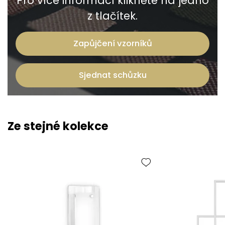
Pro více informací klikněte na jedno
z tlačítek.
Zapůjčení vzorníků
Sjednat schůzku
Ze stejné kolekce