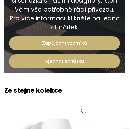
si schůzku s našimi designéry, kteří
Vám vše potřebné rádi přivezou.
Pro více informací klikněte na jedno
z tlačítek.
Zapůjčení vzorníků
Sjednat schůzku
Ze stejné kolekce