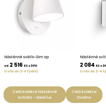
Nástěnné světlo Gim ap
Nástěnné svít
2 516
2 084
od
Kč s DPH
Kč s D
U vás do 2-4 týdnů
U vás do 2-4 t
Celá kolekce Nástěnné
Celá kolekce
svítidla - ideal lux
Ovalino