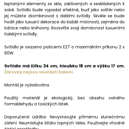
leptanými elementy ze skla, zakřivených a seskládaných k
sobě. Svítidlo bude vypadat efektně, buď jako solitér nebo
jej můžete zkombinovat s dalšími svítidly. Skvěle se bude
hodit jako luxusní dekorace do každé místnosti, zejména do
ložnice nebo knihovny. Rozsviťte svoji domácnost luxusními
italskými svítidly.
Svítidlo je osazeno paticemi E27 o maximálním příkonu 2 x
60W
Svítidlo má šířku 34 cm, hloubku 18 cm a výšku 17 cm.
Žárovky nejsou součástí balení.
Montáž je vyžadována.
Použitý materiál je ekologický, bez obsahu volného
formaldehydu a toxických látek.
Doporučená údržba: Nevystavujte přímému slunečnímu
záření. Neumisťujte blízko topných těles. Používejte vhodné