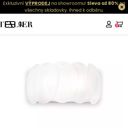
Exkluzivní
VÝPRODEJ
na showroomu!
Sleva až 80%
na
všechny skladovky.
Ihned k odběru.
0