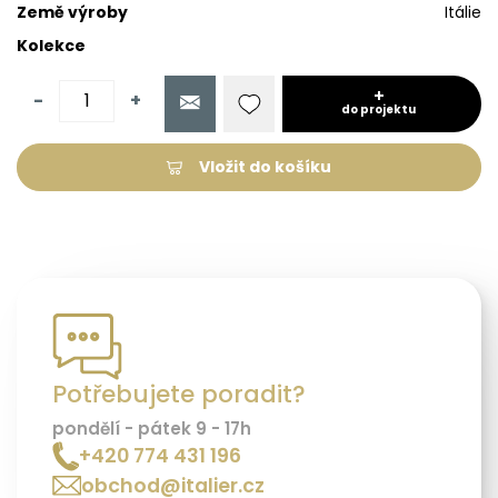
Země výroby
Itálie
Kolekce
-
+
do projektu
Vložit do košíku
Potřebujete poradit?
pondělí - pátek 9 - 17h
+420 774 431 196
obchod@italier.cz