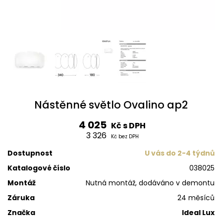
Nástěnné světlo Ovalino ap2
4 025
Kč s DPH
3 326
Kč bez DPH
Dostupnost
U vás do 2-4 týdnů
Katalogové číslo
038025
Montáž
Nutná montáž, dodáváno v demontu
Záruka
24 měsíců
Značka
Ideal Lux