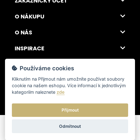
ZÁKAZNICKÝ ÚČET
O NÁKUPU
O NÁS
INSPIRACE
DOPRAVA A PLATBA
Používáme cookies
Kliknutím na
Přijmout
nám umožníte používat soubory
cookie na našem eshopu. Více informací k jednotlivým
© 2026 ITALSKY INTERIER s.r.o. Vytvořilo INIZIO Internet Media s.r.o.
|
nastavení cookies
kategoriím naleznete
zde
Přijmout
Odmítnout