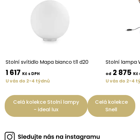
Stolní svítidlo Mapa bianco tl1 d20
Stolní lampa W
1 617
2 875
Kč s DPH
od
Kč 
U vás do 2-4 týdnů
U vás do 2-4 t
Celá kolekce Stolní lampy
Celá kolekce
- ideal lux
Snell