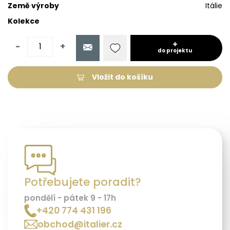
Země výroby
Itálie
Kolekce
-
+
do projektu
Vložit do košíku
Potřebujete poradit?
pondělí - pátek 9 - 17h
+420 774 431 196
obchod@italier.cz