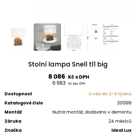
Stolní lampa Snell tl1 big
8 086
Kč s DPH
6 683
Kč bez DPH
Dostupnost
U vás do 2-4 týdnů
Katalogové číslo
201399
Montáž
Nutná montáž, dodáváno v demontu
Záruka
24 měsíců
Značka
Ideal Lux