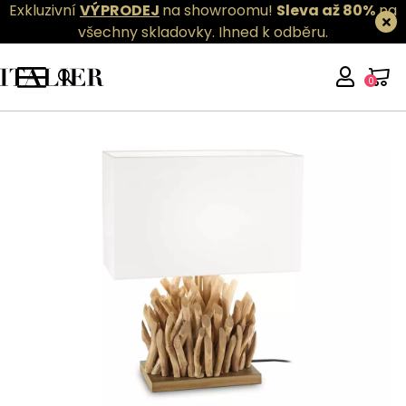
Exkluzivní
VÝPRODEJ
na showroomu!
Sleva až 80%
na
všechny skladovky.
Ihned k odběru.
0