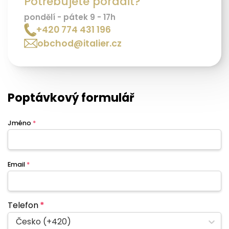
Potřebujete poradit?
pondělí - pátek 9 - 17h
+420 774 431 196
obchod@italier.cz
Poptávkový formulář
Jméno
*
Email
*
Telefon
*
Česko (+420)