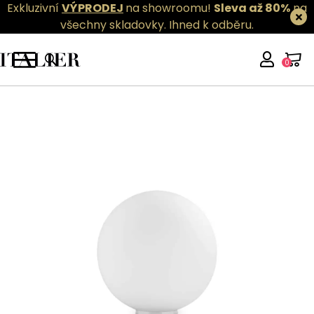
Exkluzivní
VÝPRODEJ
na showroomu!
Sleva až 80%
na
všechny skladovky.
Ihned k odběru.
0