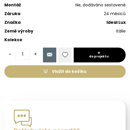
Montáž
Ne, dodáváno sestavené
Záruka
24 měsíců
Značka
Ideal Lux
Země výroby
Itálie
Kolekce
-
+
do projektu
Vložit do košíku