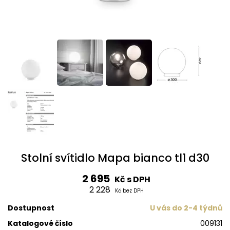
Stolní svítidlo Mapa bianco tl1 d30
2 695
Kč s DPH
2 228
Kč bez DPH
Dostupnost
U vás do 2-4 týdnů
Katalogové číslo
009131