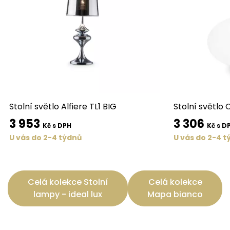
Stolní světlo Alfiere TL1 BIG
Stolní světlo 
3 953
3 306
Kč s DPH
Kč s D
U vás do 2-4 týdnů
U vás do 2-4 t
Celá kolekce Stolní
Celá kolekce
lampy - ideal lux
Mapa bianco