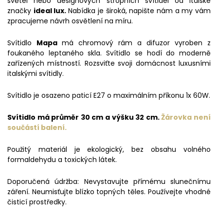
světel nebo designových stropních svítidel od Italské
značky
ideal lux.
Nabídka je široká, napište nám a my vám
zpracujeme návrh osvětlení na míru.
Svítidlo
Mapa
má chromový rám a difuzor vyroben z
foukaného leptaného skla. Svítidlo se hodí do moderně
zařízených místností. Rozsviťte svoji domácnost luxusními
italskými svítidly.
Svítidlo je osazeno paticí E27 o maximálním příkonu 1x 60W.
Svítidlo má průměr 30 cm a výšku 32 cm.
Žárovka není
součástí balení.
Použitý materiál je ekologický, bez obsahu volného
formaldehydu a toxických látek.
Doporučená údržba: Nevystavujte přímému slunečnímu
záření. Neumisťujte blízko topných těles. Používejte vhodné
čisticí prostředky.