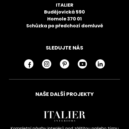
ITALIER
Budějovická 590
Homole 370 01
Schůzka po předchozí domluvě
SLEDUJTE NÁS
NAŠE DALŠÍ PROJEKTY
Kompletní návrhy interiérů pod záštitou našeho týmu