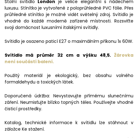
Stolní svítidlo
London
je velice elegantní s nádechem
luxusu. Stínítko je vytvořené z poloprůhledné PVC fólie. Přes
průhledné stínítko je možné vidět světelný zdroj. Svítidlo je
vhodné do každé moderně zařízené místnosti. Rozsviťte
svoji domácnost luxusními italskými svítidly.
Svítidlo je osazeno paticí E27 o maximálním příkonu 1x 60W.
Svítidlo má průměr 32 cm a výšku 48,5.
Žárovka
není
součástí balení.
Použitý materiál je ekologický, bez obsahu volného
formaldehydu a toxických látek.
Doporučená údržba: Nevystavujte přímému slunečnímu
záření. Neumisťujte blízko topných těles. Používejte vhodné
čisticí prostředky.
Katalog, technické informace k svítidlu lze stáhnout v
záložce Ke stažení.