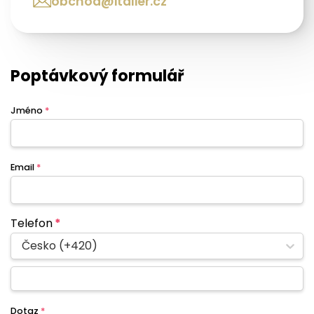
obchod@italier.cz
Poptávkový formulář
Jméno
*
Email
*
Telefon
*
Česko (+420)
Dotaz
*