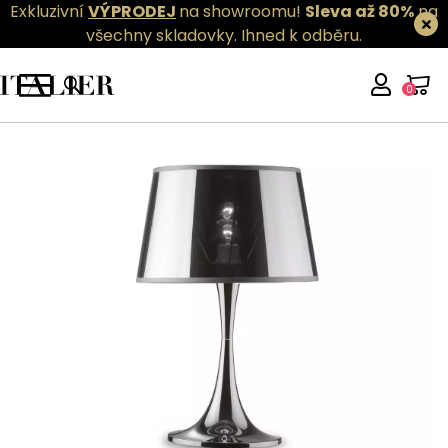
Exkluzivní
VÝPRODEJ
na showroomu!
Sleva až 80%
na
všechny skladovky.
Ihned k odběru.
0