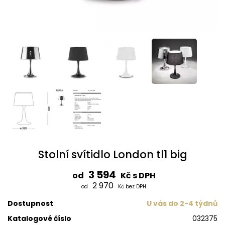
Stolní svítidlo London tl1 big
3 594
od
Kč s DPH
2 970
od
Kč bez DPH
Dostupnost
U vás do 2-4 týdnů
Katalogové číslo
032375