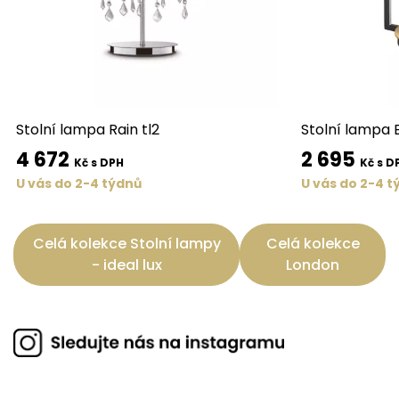
Stolní lampa Rain tl2
Stolní lampa B
4 672
2 695
Kč s DPH
Kč s D
U vás do 2-4 týdnů
U vás do 2-4 t
Celá kolekce Stolní lampy
Celá kolekce
- ideal lux
London