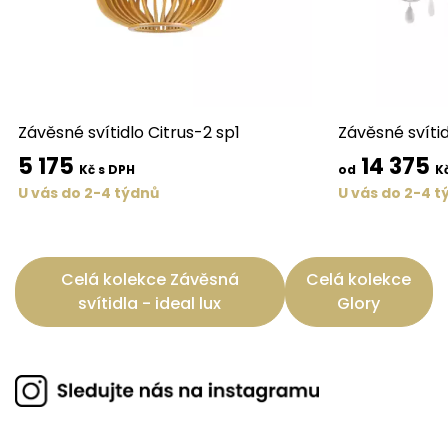
Závěsné svítidlo Citrus-2 sp1
Závěsné svíti
5 175
14 375
Kč s DPH
od
K
U vás do 2-4 týdnů
U vás do 2-4 t
Celá kolekce Závěsná
Celá kolekce
svítidla - ideal lux
Glory