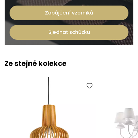
Zapůjčení vzorníků
Sjednat schůzku
Ze stejné kolekce