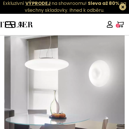
Exkluzivní
VÝPRODEJ
na showroomu!
Sleva až 80%
na
všechny skladovky.
Ihned k odběru.
0