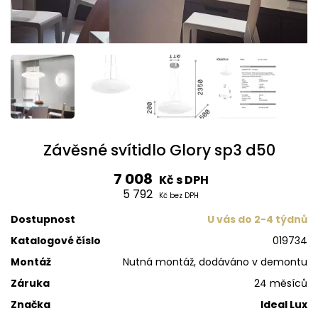
Závěsné svítidlo Glory sp3 d50
7 008
Kč s DPH
5 792
Kč bez DPH
Dostupnost
U vás do 2-4 týdnů
Katalogové číslo
019734
Montáž
Nutná montáž, dodáváno v demontu
Záruka
24 měsíců
Značka
Ideal Lux