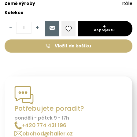
Země výroby
Itálie
Kolekce
-
+
do projektu
Vložit do košíku
Potřebujete poradit?
pondělí - pátek 9 - 17h
+420 774 431 196
obchod@italier.cz