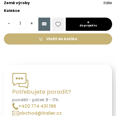
Země výroby
Itálie
Kolekce
-
+
do projektu
Vložit do košíku
Potřebujete poradit?
pondělí - pátek 9 - 17h
+420 774 431 196
obchod@italier.cz