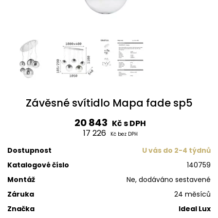
Závěsné svítidlo Mapa fade sp5
20 843
Kč s DPH
17 226
Kč bez DPH
Dostupnost
U vás do 2-4 týdnů
Katalogové číslo
140759
Montáž
Ne, dodáváno sestavené
Záruka
24 měsíců
Značka
Ideal Lux