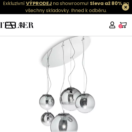
Exkluzivní
VÝPRODEJ
na showroomu!
Sleva až 80%
na
všechny skladovky.
Ihned k odběru.
0