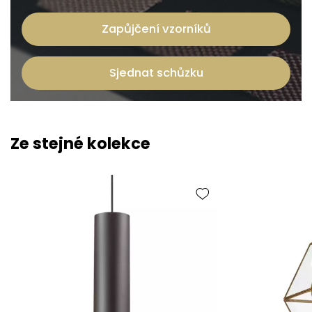
Zapůjčení vzorníků
Sjednat schůzku
Ze stejné kolekce