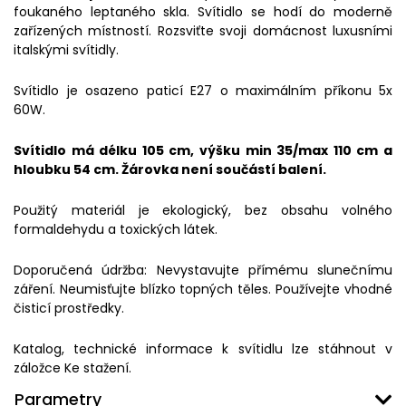
foukaného leptaného skla. Svítidlo se hodí do moderně
zařízených místností. Rozsviťte svoji domácnost luxusními
italskými svítidly.
Svítidlo je osazeno paticí E27 o maximálním příkonu 5x
60W.
Svítidlo má délku 105 cm, výšku min 35/max 110 cm a
hloubku 54 cm. Žárovka není součástí balení.
Použitý materiál je ekologický, bez obsahu volného
formaldehydu a toxických látek.
Doporučená údržba: Nevystavujte přímému slunečnímu
záření. Neumisťujte blízko topných těles. Používejte vhodné
čisticí prostředky.
Katalog, technické informace k svítidlu lze stáhnout v
záložce Ke stažení.
Parametry