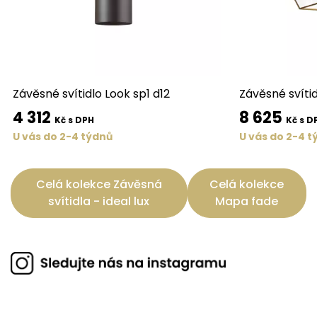
Závěsné svítidlo Look sp1 d12
Závěsné svíti
4 312
8 625
Kč s DPH
Kč s D
U vás do 2-4 týdnů
U vás do 2-4 t
Celá kolekce Závěsná
Celá kolekce
svítidla - ideal lux
Mapa fade