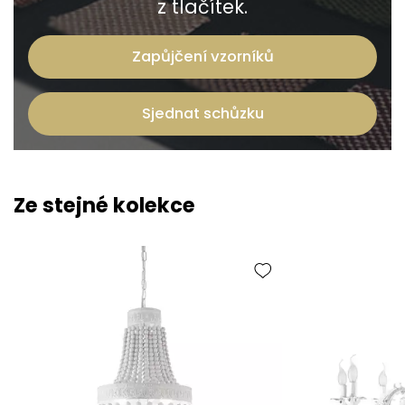
z tlačítek.
Zapůjčení vzorníků
Sjednat schůzku
Ze stejné kolekce