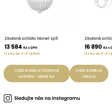
Závěsné svítidlo Monet sp5
Závěsné svítid
13 584
16 890
Kč s DPH
Kč s 
U vás do 2-4 týdnů
U vás do 2-4 t
Celá kolekce Závěsná
Celá kolekce
svítidla - ideal lux
Versus