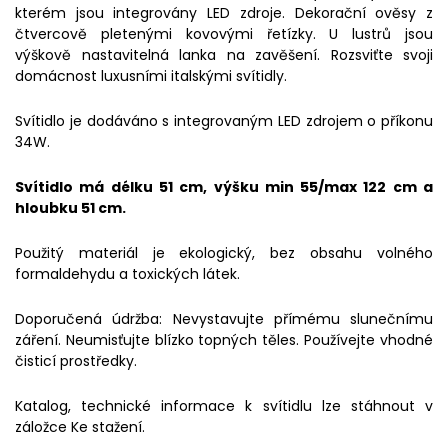
kterém jsou integrovány LED zdroje. Dekorační ověsy z
čtvercově pletenými kovovými řetízky. U lustrů jsou
výškově nastavitelná lanka na zavěšení. Rozsviťte svoji
domácnost luxusními italskými svítidly.
Svítidlo je dodáváno s integrovaným LED zdrojem o příkonu
34W.
Svítidlo má délku 51 cm, výšku min 55/max 122 cm a
hloubku 51 cm.
Použitý materiál je ekologický, bez obsahu volného
formaldehydu a toxických látek.
Doporučená údržba: Nevystavujte přímému slunečnímu
záření. Neumisťujte blízko topných těles. Používejte vhodné
čisticí prostředky.
Katalog, technické informace k svítidlu lze stáhnout v
záložce Ke stažení.