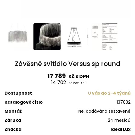
Závěsné svítidlo Versus sp round
17 789
Kč s DPH
14 702
Kč bez DPH
Dostupnost
U vás do 2-4 týdnů
Katalogové číslo
137032
Montáž
Ne, dodáváno sestavené
Záruka
24 měsíců
Značka
Ideal Lux