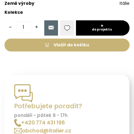
Země výroby
Itálie
Kolekce
-
+
do projektu
Vložit do košíku
Potřebujete poradit?
pondělí - pátek 9 - 17h
+420 774 431 196
obchod@italier.cz