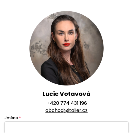
Lucie Votavová
+420 774 431 196
obchod@italier.cz
Jméno
*