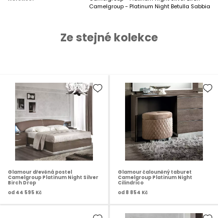
Camelgroup - Platinum Night Betulla Sabbia
Ze stejné kolekce
Glamour dřevěná postel
Glamour čalouněný taburet
Camelgroup Platinum Night Silver
Camelgroup Platinum Night
Birch Drop
Cilindrico
od
44 595 Kč
od
8 854 Kč