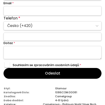
Email
*
Telefon
*
Česko (+420)
Dotaz
*
Souhlasím se zpracováním
osobních údajů
*
Odeslat
Styl:
Glamour
Katalogové číslo:
1086COM.00081
Značka:
Camelgroup
Doba dodání:
4-8 týdnů
Kolekce:
Camelgroup - Platinum Night Silver Birch