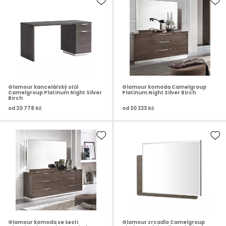
Glamour kancelářský stůl
Glamour komoda Camelgroup
Camelgroup Platinum Night Silver
Platinum Night Silver Birch
Birch
od
20 778 Kč
od
20 223 Kč
Glamour komoda se šesti
Glamour zrcadlo Camelgroup