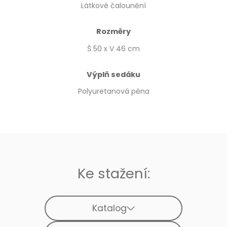
Látkové čalounění
Rozměry
Š 50 x V 46 cm
Výplň sedáku
Polyuretanová pěna
Ke stažení:
Katalog