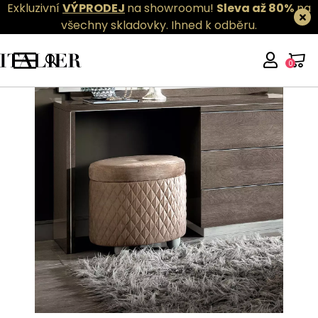
Exkluzivní
VÝPRODEJ
na showroomu!
Sleva až 80%
na
všechny skladovky.
Ihned k odběru.
0