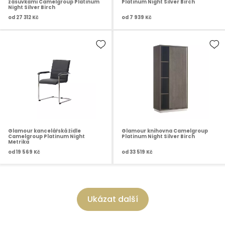
zásuvkami Camelgroup Platinum
Platinum Night Silver Birch
Night Silver Birch
od
27 312 Kč
od
7 939 Kč
Glamour kancelářská židle
Glamour knihovna Camelgroup
Camelgroup Platinum Night
Platinum Night Silver Birch
Metrika
od
19 569 Kč
od
33 519 Kč
Ukázat další