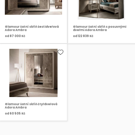
Glamour šatní skříň šestidveřová
Glamour šatní skříň s posuvnými
Adora Ambra
dveřmi Adora Ambra
od
87 000 Kč
od
122 839 Kč
Glamour šatní skříň čtyřdveřová
Adora Ambra
od
60 505 Kč