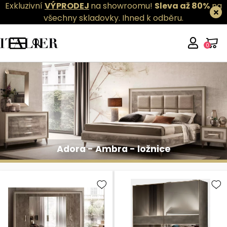
Exkluzivní
VÝPRODEJ
na showroomu!
Sleva až 80%
na
všechny skladovky.
Ihned k odběru.
0
Adora - Ambra - ložnice
Adora - Ambra - ložnice