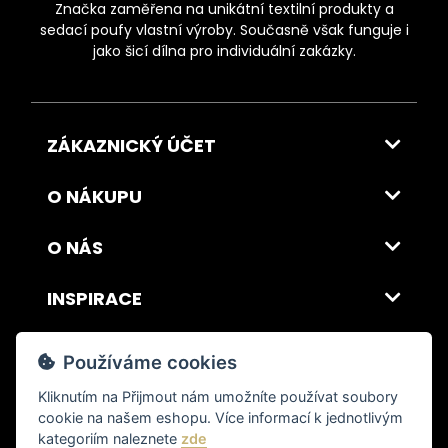
Značka zaměřena na unikátní textilní produkty a
sedací poufy vlastní výroby. Současně však funguje i
jako šicí dílna pro individuální zakázky.
ZÁKAZNICKÝ ÚČET
O NÁKUPU
O NÁS
INSPIRACE
DOPRAVA A PLATBA
Používáme cookies
Kliknutím na
Přijmout
nám umožníte používat soubory
cookie na našem eshopu. Více informací k jednotlivým
© 2026 ITALSKY INTERIER s.r.o. Vytvořilo INIZIO Internet Media s.r.o.
|
nastavení cookies
kategoriím naleznete
zde