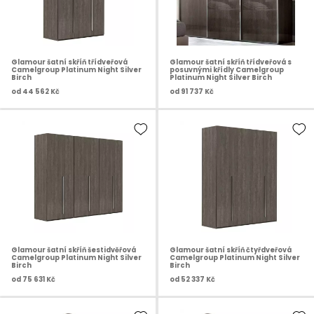
Glamour šatní skříň třídveřová
Glamour šatní skříň třídveřová s
Camelgroup Platinum Night Silver
posuvnými křídly Camelgroup
Birch
Platinum Night Silver Birch
od
44 562 Kč
od
91 737 Kč
Glamour šatní skříň šestidvěřová
Glamour šatní skříň čtyřdveřová
Camelgroup Platinum Night Silver
Camelgroup Platinum Night Silver
Birch
Birch
od
75 631 Kč
od
52 337 Kč