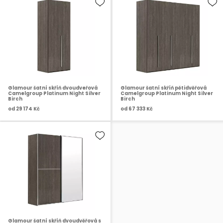
Glamour šatní skříň dvoudveřová
Glamour šatní skříň pětidvěřová
Camelgroup Platinum Night Silver
Camelgroup Platinum Night Silver
Birch
Birch
od
29 174 Kč
od
67 333 Kč
Glamour šatní skříň dvoudvěřová s