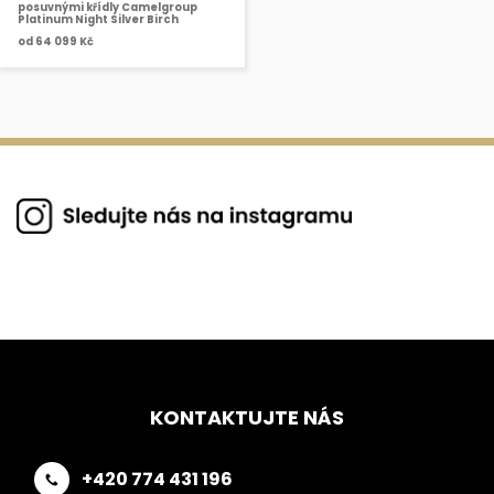
posuvnými křídly Camelgroup
Platinum Night Silver Birch
od
64 099 Kč
KONTAKTUJTE NÁS
+420 774 431 196