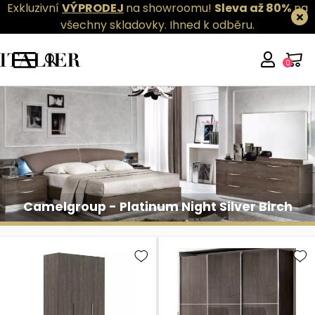
Exkluzivní
VÝPRODEJ
na showroomu!
Sleva až 80%
na
všechny skladovky.
Ihned k odběru.
0
Camelgroup - Platinum Night Silver Birch
Camelgroup - Platinum Night Silver Birch