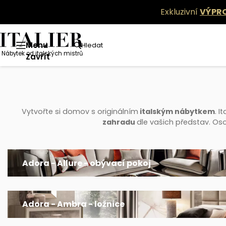
Exkluzivní
VÝPR
Menu
Hledat
Nábytek od italských mistrů
Kolekce nábytku
Nábytek
Zavřít
Vytvořte si domov s originálním
italským nábytkem
. I
zahradu
dle vašich představ. O
Adora - Allure - obývací pokoj
Adora - Ambra - ložnice