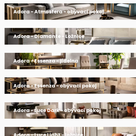
Adora - Atmosfera - obývací pokoj
Adora - Diamante - Ložnice
Adora - Essenza - jídelna
Adora - Essenza - obývací pokoj
Adora - Luce Dark - obývací pokoj
Adora - Luce Light - ložnice