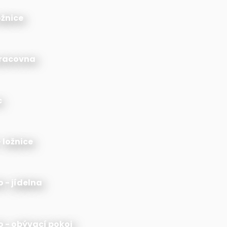
ožnice
 pracovna
c
- ložnice
o - jídelna
lo - obývací pokoj