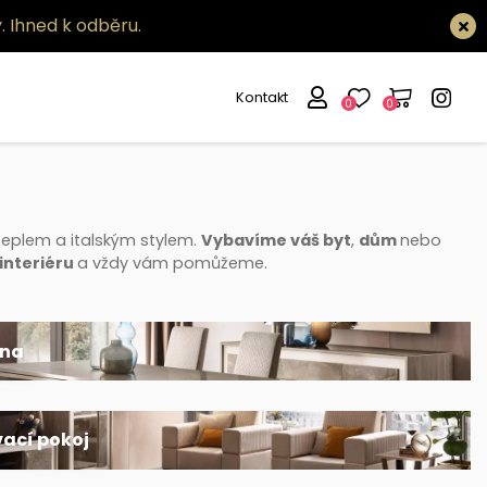
.
Ihned k odběru.
Kontakt
0
0
 teplem a italským stylem.
Vybavíme váš byt
,
dům
nebo
interiéru
a vždy vám pomůžeme.
lna
vací pokoj