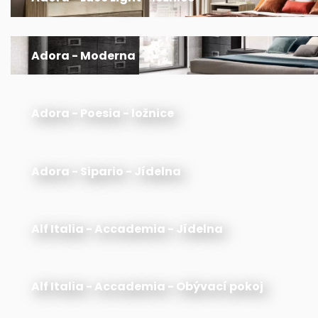
Adora - Moderna
Adora - Poesia - ložnice
Adora - Sipario - Jídelna
Alf Italia - Accademia - Jídelna
Alf Italia - Accademia - Obývací pokoj