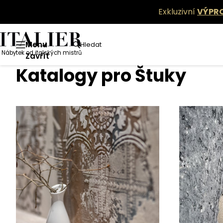
Exkluzivní
VÝPR
Menu
Hledat
Nábytek od italských mistrů
Zavřít
Katalogy pro Štuky