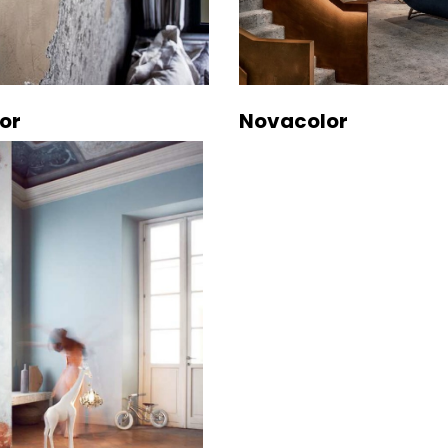
or
Novacolor