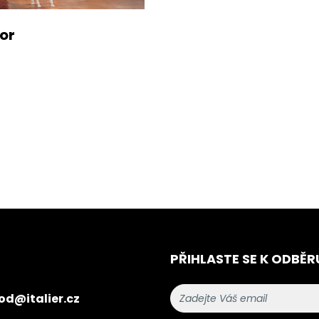
or
PŘIHLASTE SE K ODBĚR
od@italier.cz