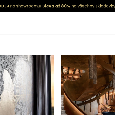
ODEJ
na showroomu!
Sleva až 80%
na všechny skladovky