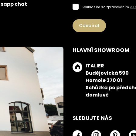
sapp chat
Souhlasím se zpracováním
os
Odebírat
HLAVNÍ SHOWROOM
ITALIER
Budějovická 590
Homole 370 01
Schůzka po předch
domluvě
SLEDUJTE NÁS