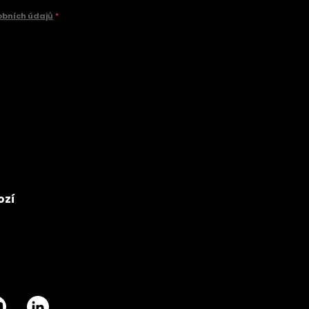
obních údajů
*
ozí