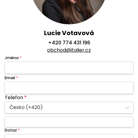
Lucie Votavová
+420 774 431 196
obchod@italier.cz
Jméno
*
Email
*
Telefon
*
Česko (+420)
Dotaz
*