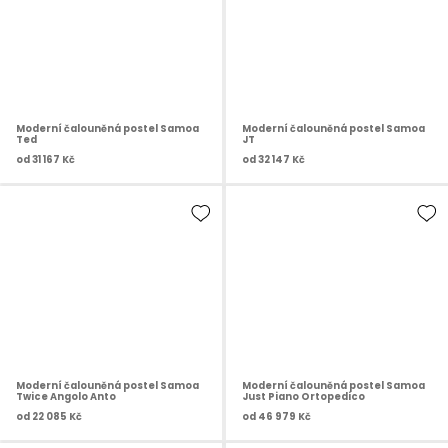
Moderní čalouněná postel Samoa
Moderní čalouněná postel Samoa
Ted
JT
od
31 167 Kč
od
32 147 Kč
Moderní čalouněná postel Samoa
Moderní čalouněná postel Samoa
Twice Angolo Anto
Just Piano Ortopedico
od
22 085 Kč
od
46 979 Kč