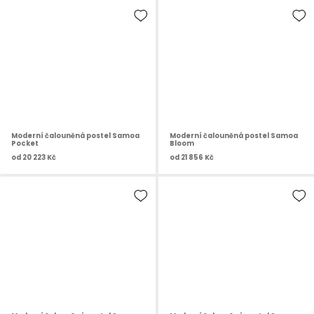
Moderní čalouněná postel Samoa
Moderní čalouněná postel Samoa
Pocket
Bloom
od
20 223 Kč
od
21 856 Kč