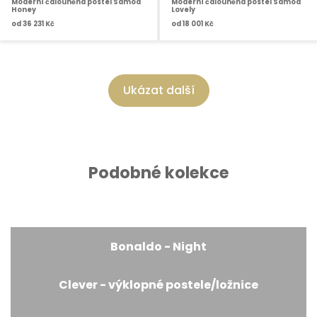
Moderní čalouněná postel Samoa
Moderní čalouněná postel Samoa
Honey
Lovely
od
36 231 Kč
od
18 001 Kč
Ukázat další
Podobné kolekce
Bonaldo - Night
Clever - výklopné postele/ložnice