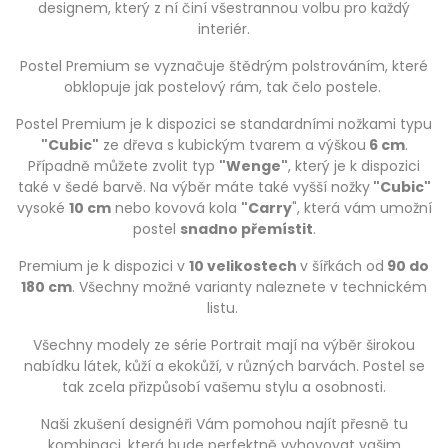
designem, který z ní činí všestrannou volbu pro každý
interiér.
Postel Premium se vyznačuje štědrým polstrováním, které
obklopuje jak postelový rám, tak čelo postele.
Postel Premium je k dispozici se standardními nožkami typu
"Cubic"
ze dřeva s kubickým tvarem a výškou
6 cm
.
Případně můžete zvolit typ
"Wenge"
, který je k dispozici
také v šedé barvě. Na výběr máte také vyšší nožky
"Cubic"
vysoké
10 cm
nebo kovová kola
"Carry
", která vám umožní
postel
snadno přemístit
.
Premium je k dispozici v
10 velikostech
v šířkách od
90 do
180 cm
. Všechny možné varianty naleznete v technickém
listu.
Všechny modely ze série Portrait mají na výběr širokou
nabídku látek, kůží a ekokůží, v různých barvách. Postel se
tak zcela přizpůsobí vašemu stylu a osobnosti.
Naši zkušení designéři Vám pomohou najít přesně tu
kombinaci, která bude perfektně vyhovovat vašim