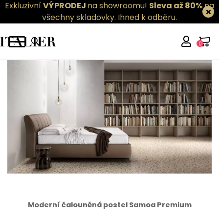
Exkluzivní
VÝPRODEJ
na showroomu!
Sleva až 80%
na
všechny skladovky.
Ihned k odběru.
0
Moderní čalouněná postel Samoa Premium