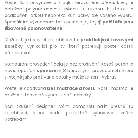
Postel Spin je vyrobená z aglomerovaného dřeva, který je
potažen polyuretanovou pěnou s různou hustotou a
očalouněn látkou nebo eko kůží barvy dle vašeho výběru.
Speciálním významem této postele je, že její
polštáře jsou
libovolně
polohovatelné.
Možností je i postel zkombinovat
s praktickými kovovými
kolečky
, vynikající pro ty, kteří potřebují postel často
přemisťovat.
Standardní provedení čela je bez prošívání. Každý potah je
navíc opatřen
sponami
v 8 barevných provedeních, které
si stejně jako prošívané potahy můžete sami vybrat.
Postel je dodávaná
bez matrace a roštu
. Rošt i matraci je
možno si libovolně vybrat z naší nabídky.
Naši zkušení designéři Vám pomohou najít přesně tu
kombinaci, která bude perfektně vyhovovat vašim
potřebám.