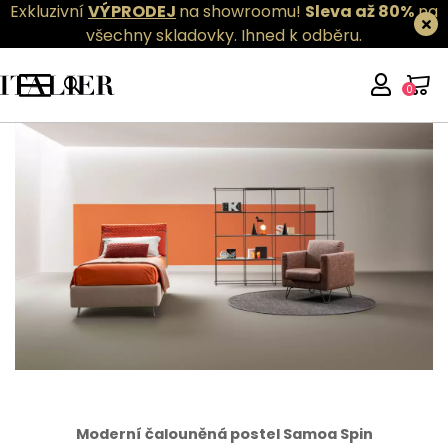
Exkluzivní
VÝPRODEJ
na showroomu!
Sleva až 80%
na
všechny skladovky.
Ihned k odběru.
0
Moderní čalouněná postel Samoa Spin