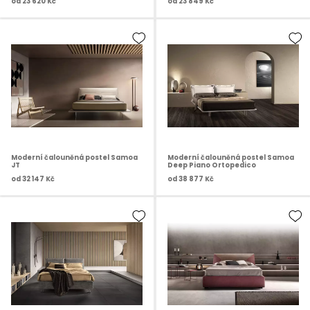
od
23 620 Kč
od
23 849 Kč
Moderní čalouněná postel Samoa
Moderní čalouněná postel Samoa
JT
Deep Piano Ortopedico
od
32 147 Kč
od
38 877 Kč