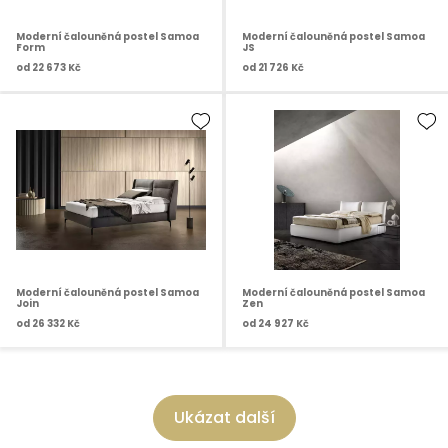
Moderní čalouněná postel Samoa
Moderní čalouněná postel Samoa
Form
JS
od
22 673 Kč
od
21 726 Kč
Moderní čalouněná postel Samoa
Moderní čalouněná postel Samoa
Join
Zen
od
26 332 Kč
od
24 927 Kč
Ukázat další