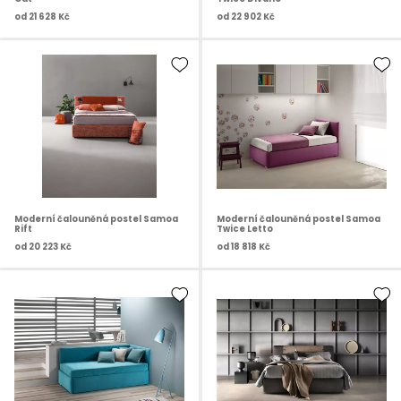
od
21 628 Kč
od
22 902 Kč
Moderní čalouněná postel Samoa
Moderní čalouněná postel Samoa
Rift
Twice Letto
od
20 223 Kč
od
18 818 Kč