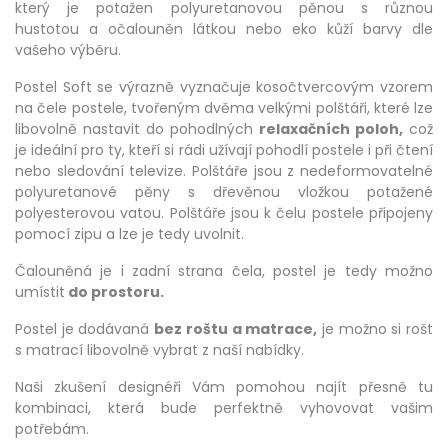
který je potažen polyuretanovou pěnou s různou
hustotou a očalouněn látkou nebo eko kůží barvy dle
vašeho výběru.
Postel Soft se výrazně vyznačuje kosočtvercovým vzorem
na čele postele, tvořeným dvěma velkými polštáři, které lze
libovolně nastavit do pohodlných
relaxačních poloh,
což
je ideální pro ty, kteří si rádi užívají pohodlí postele i při čtení
nebo sledování televize. Polštáře jsou z nedeformovatelné
polyuretanové pěny s dřevěnou vložkou potažené
polyesterovou vatou. Polštáře jsou k čelu postele připojeny
pomocí zipu a lze je tedy uvolnit.
Čalouněná je i zadní strana čela, postel je tedy možno
umístit
do prostoru.
Postel je dodávaná
bez roštu a matrace,
je možno si rošt
s matrací libovolně vybrat z naší nabídky.
Naši zkušení designéři Vám pomohou najít přesně tu
kombinaci, která bude perfektně vyhovovat vašim
potřebám.