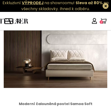
Exkluzivní
VÝPRODEJ
na showroomu!
Sleva až 80%
na
všechny skladovky.
Ihned k odběru.
0
Moderní čalouněná postel Samoa Soft