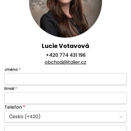
Lucie Votavová
+420 774 431 196
obchod@italier.cz
Jméno
*
Email
*
Telefon
*
Česko (+420)