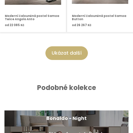
Moderní čalouněná postel Samoa
Moderní čalouněná postel Samoa
Twice Angolo Anto
Button
od
22 085 Kč
od
26 267 Kč
Ukázat další
Podobné kolekce
Bonaldo - Night