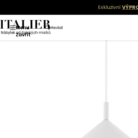
Exkluzivní
VÝPR
Menu
Hledat
Nábytek od italských mistrů
Zavřít