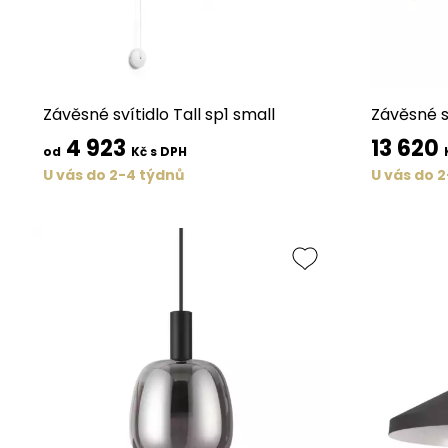
Závěsné svítidlo Tall sp1 small
Závěsné s
4 923
13 620
od
Kč s DPH
U vás do 2-4 týdnů
U vás do 