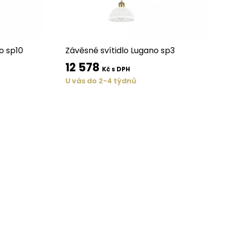
o sp10
Závěsné svítidlo Lugano sp3
12 578
Kč s DPH
U vás do 2-4 týdnů