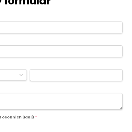
 formulář
m
osobních údajů
*