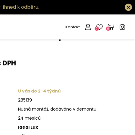
.
Ihned k odběru.
Kontakt
0
0
tidlo Yurta sp1 d30
s DPH
U vás do 2-4 týdnů
285139
Nutná montáž, dodáváno v demontu
24 měsíců
Ideal Lux