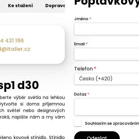
Poptávkový
Ke stažení
Doprava
Jméno
*
4 431 196
Email
*
@italier.cz
Telefon
*
Česko (+420)
sp1 d30
Dotaz
*
eberte výběr světla na lehkou
Vytvořte si doma příjemnou
ch světel nebo designových
široká, napište nám a my vám
Souhlasím se zpracování
eno kovové stínidlo. Stínidlo
Odeslat