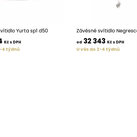
vítidlo Yurta sp1 d50
Závěsné svítidlo Negresc
4
32 343
Kč s DPH
od
Kč s DPH
2-4 týdnů
U vás do 2-4 týdnů