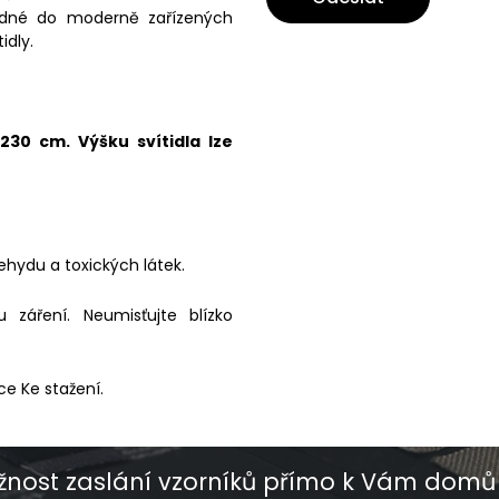
vhodné do moderně zařízených
idly.
.
30 cm. Výšku svítidla lze
ehydu a toxických látek.
záření. Neumisťujte blízko
ce Ke stažení.
nost zaslání vzorníků přímo k Vám domů 