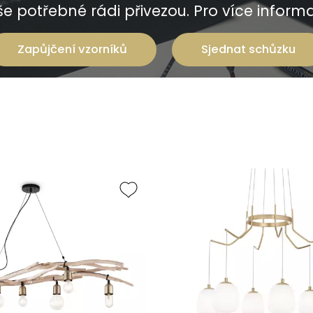
e potřebné rádi přivezou. Pro více informac
Zapůjčení vzorníků
Sjednat schůzku