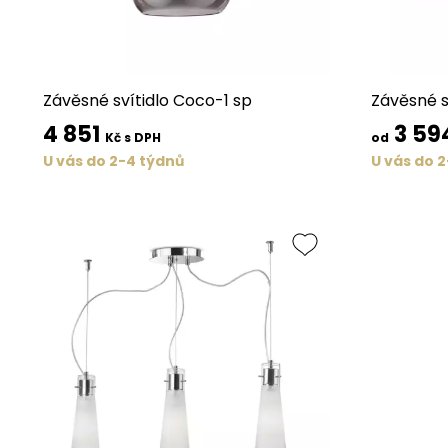
Závěsné svítidlo Coco-1 sp
Závěsné s
4 851
3 59
Kč s DPH
od
U vás do 2-4 týdnů
U vás do 