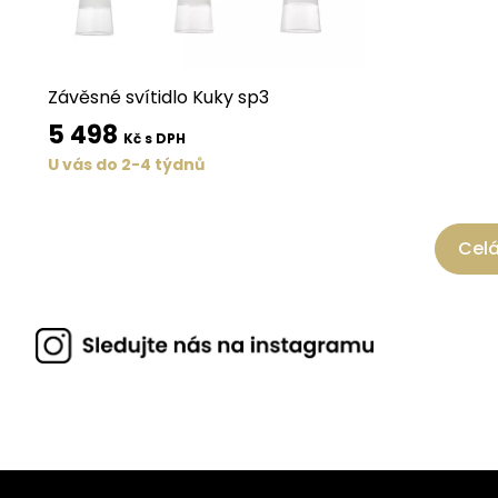
Závěsné svítidlo Kuky sp3
5 498
Kč s DPH
U vás do 2-4 týdnů
Celá