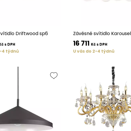
vítidlo Driftwood sp6
Závěsné svítidlo Karouse
16 711
Kč s DPH
Kč s DPH
2-4 týdnů
U vás do 2-4 týdnů