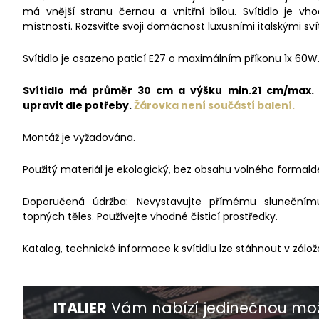
má vnější stranu černou a vnitřní bílou. Svítidlo je 
místností. Rozsviťte svoji domácnost luxusními italskými svít
Svítidlo je osazeno paticí E27 o maximálním příkonu 1x 60W
Svítidlo má průměr 30 cm a výšku min.21 cm/max. 2
upravit dle potřeby.
Žárovka není součástí balení.
Montáž je vyžadována.
Použitý materiál je ekologický, bez obsahu volného formald
Doporučená údržba: Nevystavujte přímému slunečnímu 
topných těles. Používejte vhodné čisticí prostředky.
Katalog, technické informace k svítidlu lze stáhnout v zálož
ITALIER
Vám nabízí jedinečnou mož