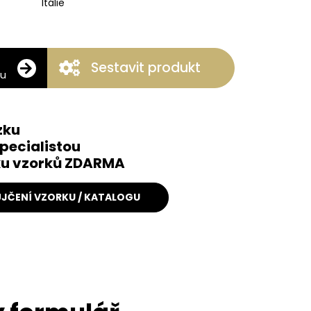
Itálie
Sestavit produkt
ku
zku
pecialistou
čku vzorků ZDARMA
JČENÍ VZORKU / KATALOGU