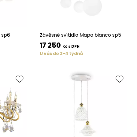
l sp6
Závěsné svítidlo Mapa bianco sp5
17 250
Kč s DPH
U vás do 2-4 týdnů