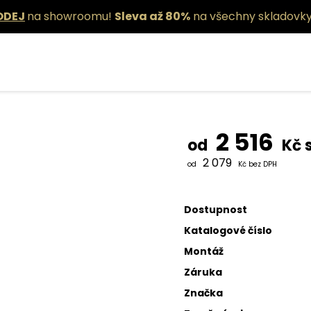
ODEJ
na showroomu!
Sleva až 80%
na všechny skladovky
Závěsné sví
2 516
od
Kč 
2 079
od
Kč bez DPH
Dostupnost
Katalogové číslo
Montáž
Záruka
Značka