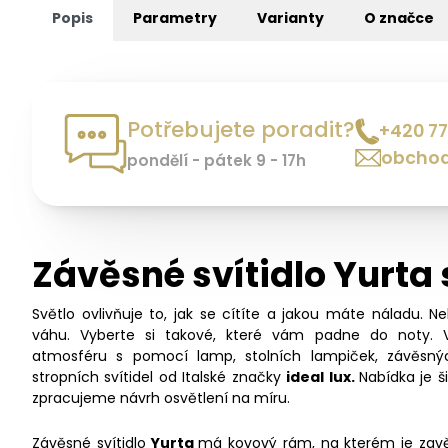
Popis
Parametry
Varianty
O značce
Potřebujete poradit?
+420 77
obchod
pondělí - pátek 9 - 17h
Závěsné svítidlo Yurta 
Světlo ovlivňuje to, jak se cítíte a jakou máte náladu. N
váhu. Vyberte si takové, které vám padne do noty. 
atmosféru s pomocí lamp, stolních lampiček, závěsný
stropních svítidel od Italské značky
ideal lux.
Nabídka je 
zpracujeme návrh osvětlení na míru.
Závěsné svítidlo
Yurta
má kovový rám, na kterém je zavěš