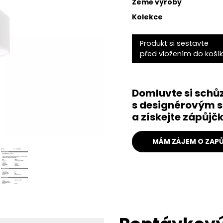
Země výroby
Kolekce
Produkt si sestavte
před vložením do koší
Domluvte si schů
s designérovým s
a získejte zápůj
MÁM ZÁJEM O ZAPŮ