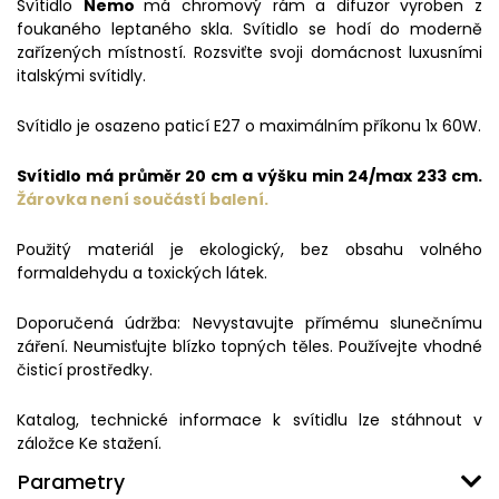
Svítidlo
Nemo
má chromový rám a difuzor vyroben z
foukaného leptaného skla. Svítidlo se hodí do moderně
zařízených místností. Rozsviťte svoji domácnost luxusními
italskými svítidly.
Svítidlo je osazeno paticí E27 o maximálním příkonu 1x 60W.
Svítidlo má průměr 20 cm a výšku min 24/max 233 cm.
Žárovka není součástí balení.
Použitý materiál je ekologický, bez obsahu volného
formaldehydu a toxických látek.
Doporučená údržba: Nevystavujte přímému slunečnímu
záření. Neumisťujte blízko topných těles. Používejte vhodné
čisticí prostředky.
Katalog, technické informace k svítidlu lze stáhnout v
záložce Ke stažení.
Parametry