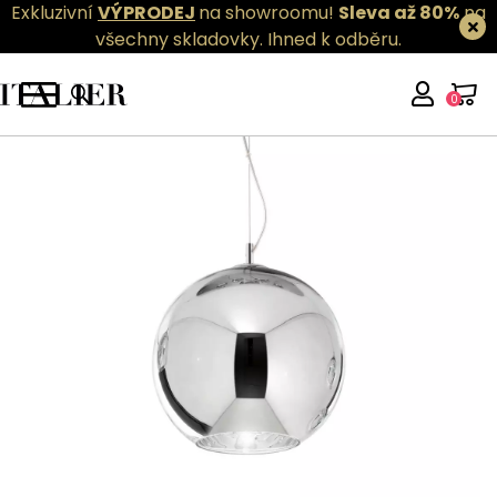
Exkluzivní
VÝPRODEJ
na showroomu!
Sleva až 80%
na
všechny skladovky.
Ihned k odběru.
0