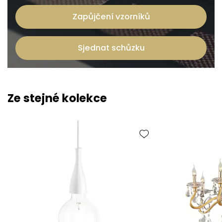
Zapůjčení vzorníků
Sjednat schůzku
Ze stejné kolekce