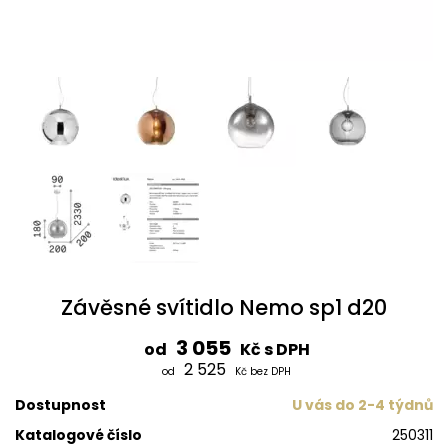
Závěsné svítidlo Nemo sp1 d20
3 055
od
Kč s DPH
2 525
od
Kč bez DPH
Dostupnost
U vás do 2-4 týdnů
Katalogové číslo
250311