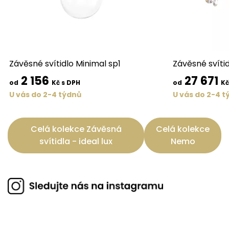
Závěsné svítidlo Minimal sp1
Závěsné svíti
2 156
27 671
od
Kč s DPH
od
Kč
U vás do 2-4 týdnů
U vás do 2-4 t
Celá kolekce Závěsná
Celá kolekce
svítidla - ideal lux
Nemo