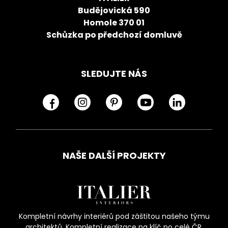
Budějovická 590
Homole 370 01
Schůzka po předchozí domluvě
SLEDUJTE NÁS
NAŠE DALŠÍ PROJEKTY
Kompletní návrhy interiérů pod záštitou našeho týmu
architektů. Kompletní realizace na klíč po celé ČR.