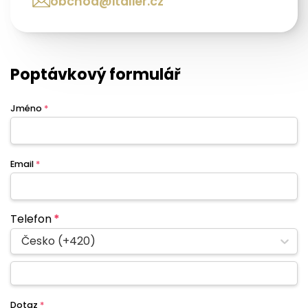
obchod@italier.cz
Poptávkový formulář
Jméno
*
Email
*
Telefon
*
Česko (+420)
Dotaz
*