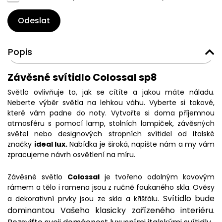
Odeslat
Popis
Závěsné svítidlo Colossal sp8
Světlo ovlivňuje to, jak se cítíte a jakou máte náladu.
Neberte výběr světla na lehkou váhu. Vyberte si takové,
které vám padne do noty. Vytvořte si doma příjemnou
atmosféru s pomocí lamp, stolních lampiček, závěsných
světel nebo designových stropních svítidel od Italské
značky
ideal lux.
Nabídka je široká, napište nám a my vám
zpracujeme návrh osvětlení na míru.
Závěsné světlo
Colossal
je tvořeno odolným kovovým
rámem a tělo i ramena jsou z ručně foukaného skla. Ověsy
Svítidlo bude
a dekorativní prvky jsou ze skla a křišťálu.
dominantou Vašeho klasicky zařízeného interiéru.