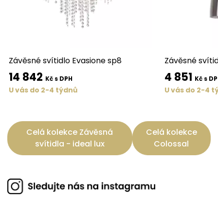
Závěsné svítidlo Evasione sp8
Závěsné svíti
14 842
4 851
Kč s DPH
Kč s D
U vás do 2-4 týdnů
U vás do 2-4 t
Celá kolekce Závěsná
Celá kolekce
svítidla - ideal lux
Colossal