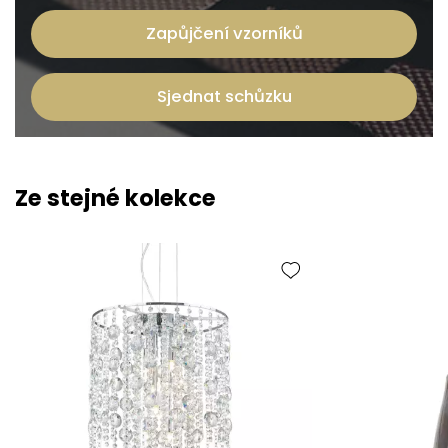
Zapůjčení vzorníků
Sjednat schůzku
Ze stejné kolekce