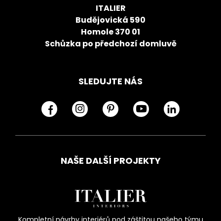
ITALIER
Budějovická 590
Homole 370 01
Schůzka po předchozí domluvě
SLEDUJTE NÁS
NAŠE DALŠÍ PROJEKTY
Kompletní návrhy interiérů pod záštitou našeho týmu