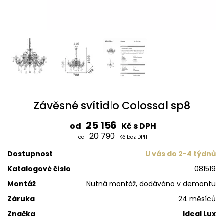
Závěsné svítidlo Colossal sp8
25 156
od
Kč s DPH
20 790
od
Kč bez DPH
Dostupnost
U vás do 2-4 týdnů
Katalogové číslo
081519
Montáž
Nutná montáž, dodáváno v demontu
Záruka
24 měsíců
Značka
Ideal Lux