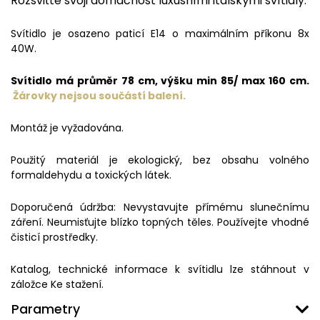
Rozsviťte svoji domácnost luxusními italskými svítidly.
Svítidlo je osazeno paticí E14 o maximálním příkonu 8x
40W.
Svítidlo má průměr 78 cm, výšku min 85/ max 160 cm.
Žárovky nejsou součástí balení.
Montáž je vyžadována.
Použitý materiál je ekologický, bez obsahu volného
formaldehydu a toxických látek.
Doporučená údržba: Nevystavujte přímému slunečnímu
záření. Neumisťujte blízko topných těles. Používejte vhodné
čisticí prostředky.
Katalog, technické informace k svítidlu lze stáhnout v
záložce Ke stažení.
Parametry