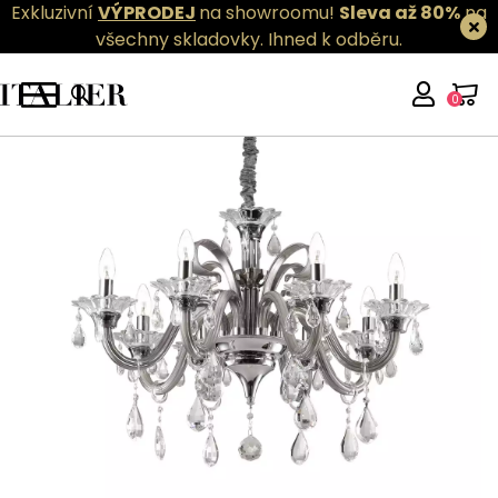
Exkluzivní
VÝPRODEJ
na showroomu!
Sleva až 80%
na
všechny skladovky.
Ihned k odběru.
0