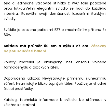
tělo a jedinečné válcovité stínítko z PVC folie potažené
bílou látkou.Velmi elegantní svítidlo se hodí do každého
interiéru. Rozsviťte svoji domácnost luxusními italskými
svítidly.
Svítidlo je osazeno paticemi E27 o maximálním příkonu 5x
60W.
Svítidlo má průměr 60 cm a výšku 27 cm.
Žárovky
nejsou součástí balení.
Použitý materiál je ekologický, bez obsahu volného
formaldehydu a toxických látek.
Doporučená údržba: Nevystavujte přímému slunečnímu
záření. Neumisťujte blízko topných těles. Používejte vhodné
čisticí prostředky.
Katalog, technické informace k svítidlu lze stáhnout v
záložce Ke stažení.