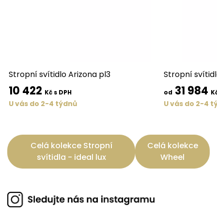
Stropní svítidlo Arizona pl3
Stropní svítid
10 422
31 984
Kč s DPH
od
K
U vás do 2-4 týdnů
U vás do 2-4 t
Celá kolekce Stropní
Celá kolekce
svítidla - ideal lux
Wheel