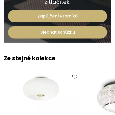
z tlačítek.
Zapůjčení vzorníků
Sjednat schůzku
Ze stejné kolekce