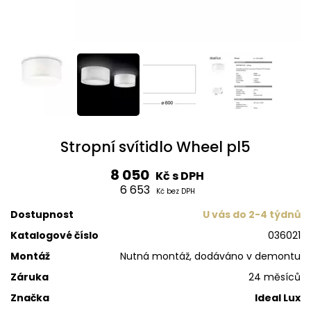
Stropní svítidlo Wheel pl5
8 050
Kč s DPH
6 653
Kč bez DPH
Dostupnost
U vás do 2-4 týdnů
Katalogové číslo
036021
Montáž
Nutná montáž, dodáváno v demontu
Záruka
24 měsíců
Značka
Ideal Lux