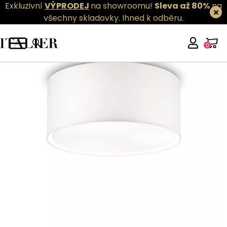
Exkluzivní
VÝPRODEJ
na showroomu!
Sleva až 80%
na
všechny skladovky.
Ihned k odběru.
0