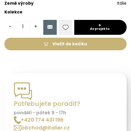
Země výroby
Itálie
Kolekce
-
+
do projektu
Vložit do košíku
Potřebujete poradit?
pondělí - pátek 9 - 17h
+420 774 431 196
obchod@italier.cz