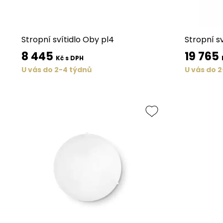
Stropní svítidlo Oby pl4
Stropní s
8 445
19 765
Kč s DPH
U vás do 2-4 týdnů
U vás do 