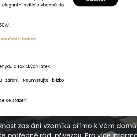
 a elegantní svítidlo vhodné do
.
 50W.
 součástí balení.
ehydu a toxických látek.
záření. Neumisťujte blízko
ce Ke stažení.
nost zaslání vzorníků přímo k Vám domů 
e potřebné rádi přivezou. Pro více informac