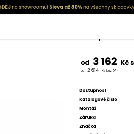
ODEJ
na showroomu!
Sleva až 80%
na všechny skladovky
Stropní sví
3 162
od
Kč 
2 614
od
Kč bez DPH
Dostupnost
Katalogové číslo
Montáž
Záruka
Značka