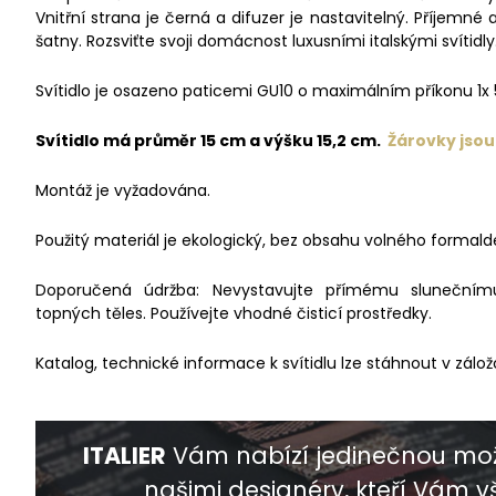
Vnitřní strana je černá a difuzer je nastavitelný. Příjemné
šatny. Rozsviťte svoji domácnost luxusními italskými svítidly
Svítidlo je osazeno paticemi GU10 o maximálním příkonu 1x
Svítidlo má průměr 15 cm a výšku 15,2 cm.
Žárovky jsou
Montáž je vyžadována.
Použitý materiál je ekologický, bez obsahu volného formald
Doporučená údržba: Nevystavujte přímému slunečnímu 
topných těles. Používejte vhodné čisticí prostředky.
Katalog, technické informace k svítidlu lze stáhnout v zálož
ITALIER
Vám nabízí jedinečnou mož
našimi designéry, kteří Vám vš