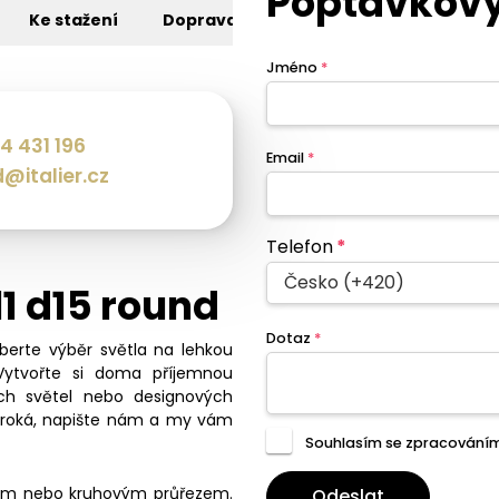
Poptávkový
Ke stažení
Doprava
Jméno
*
4 431 196
Email
*
@italier.cz
Telefon
*
Česko (+420)
l1 d15 round
Dotaz
*
eberte výběr světla na lehkou
Vytvořte si doma příjemnou
ch světel nebo designových
široká, napište nám a my vám
Souhlasím se zpracování
vým nebo kruhovým průřezem.
Odeslat