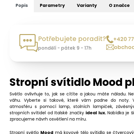
Popis
Parametry
Varianty
O značce
Potřebujete poradit?
+420 77
obchod
pondělí - pátek 9 - 17h
Stropní svítidlo Mood p
Světlo ovlivňuje to, jak se cítíte a jakou máte náladu. N
váhu. Vyberte si takové, které vám padne do noty. 
atmosféru s pomocí lamp, stolních lampiček, závěsný
stropních svítidel od Italské značky
ideal lux.
Nabídka je 
zpracujeme návrh osvětlení na míru.
Stropní světlo
Mood
má kovové tělo svítidla se čtverco