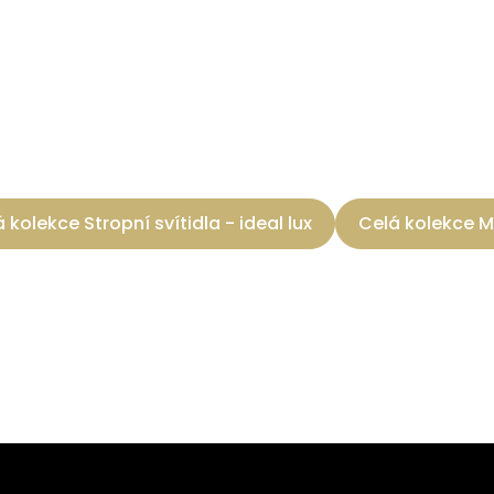
 kolekce Stropní svítidla - ideal lux
Celá kolekce 