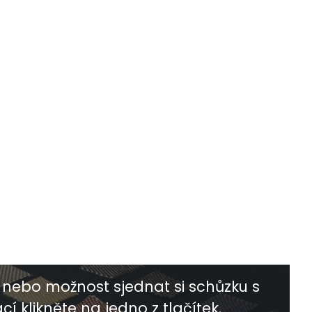
nebo možnost sjednat si schůzku s
í klikněte na jedno z tlačítek.