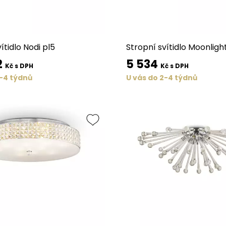
ítidlo Nodi pl5
Stropní svítidlo Moonligh
2
5 534
Kč s DPH
Kč s DPH
2-4 týdnů
U vás do 2-4 týdnů