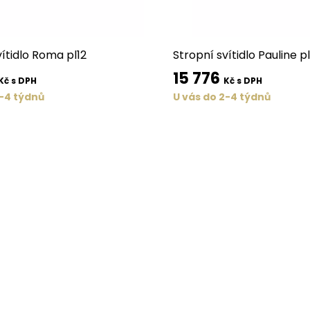
vítidlo Roma pl12
Stropní svítidlo Pauline p
15 776
Kč s DPH
Kč s DPH
2-4 týdnů
U vás do 2-4 týdnů