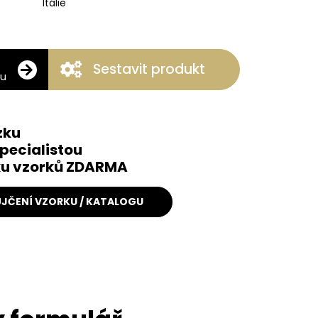
Itálie
Sestavit produkt
ku
zku
pecialistou
čku vzorků ZDARMA
JČENÍ VZORKU / KATALOGU