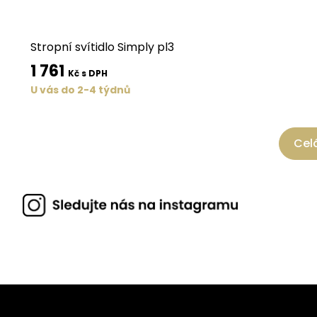
Stropní svítidlo Simply pl3
1 761
Kč s DPH
U vás do 2-4 týdnů
Celá