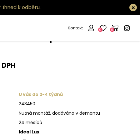
.
Ihned k odběru.
Kontakt
0
0
tidlo Mood pl1 d15 round
s DPH
U vás do 2-4 týdnů
243450
Nutná montáž, dodáváno v demontu
24 měsíců
Ideal Lux