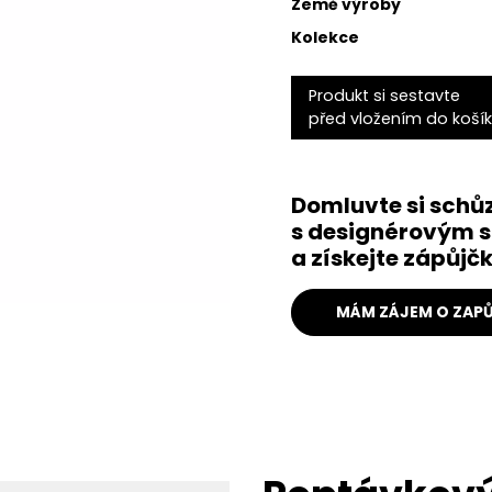
Země výroby
Kolekce
Produkt si sestavte
před vložením do koší
Domluvte si schů
s designérovým s
a získejte zápůj
MÁM ZÁJEM O ZAPŮ