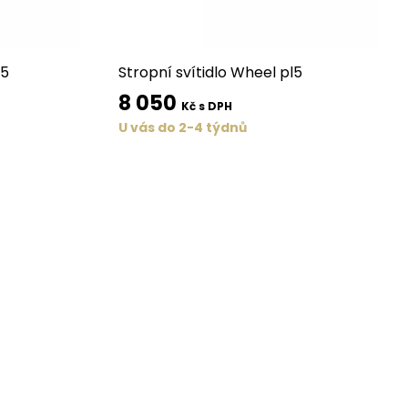
l5
Stropní svítidlo Wheel pl5
8 050
Kč s DPH
U vás do 2-4 týdnů