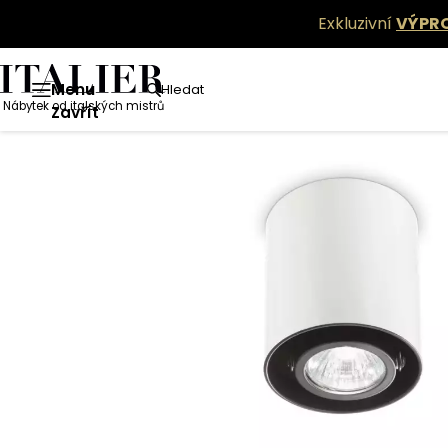
Exkluzivní
VÝPR
Menu
Hledat
Nábytek od italských mistrů
Zavřít