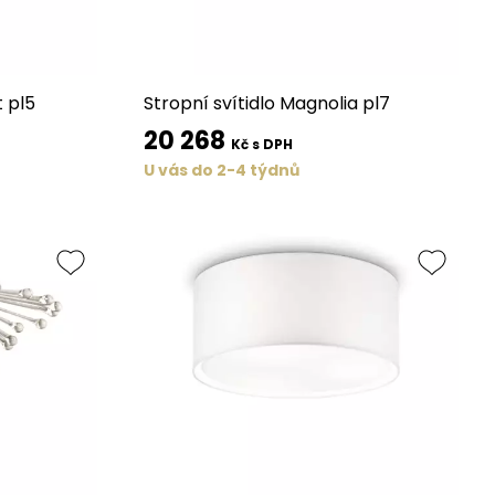
t pl5
Stropní svítidlo Magnolia pl7
20 268
Kč s DPH
U vás do 2-4 týdnů