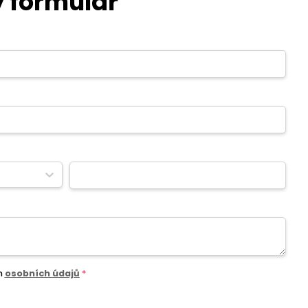
 formulář
m
osobních údajů
*