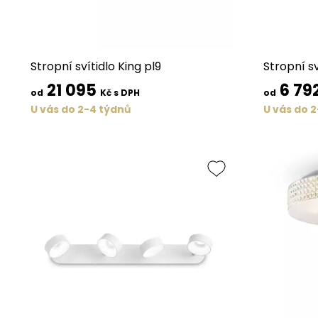
Stropní svítidlo King pl9
Stropní sv
21 095
6 79
od
Kč s DPH
od
U vás do 2-4 týdnů
U vás do 